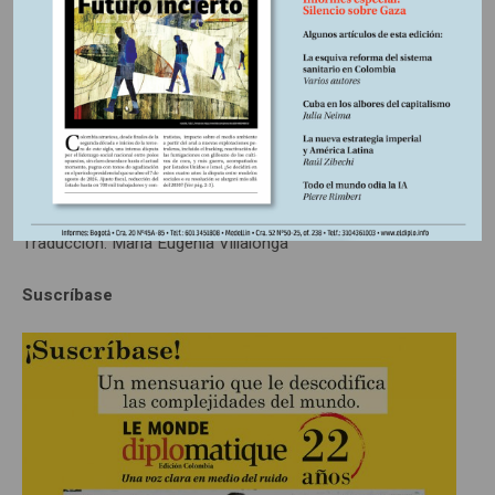
no sufrirá las consecuencias de tal enfrentamiento? γ
**
“Trends in international arms transfers, 2023”, Instituto
Internacional de Investigación para la Paz de Estocolmo,
abril de 2024,
www.sipri.org
*De la redacción de
Le Monde diplomatique
.
Traducción: María Eugenia Villalonga
Suscríbase