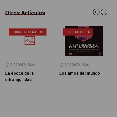
Otros Artículos
LIBROS RESEÑADOS
SIN CATEGORÍA
5 AGOSTO, 2026
5 AGOSTO, 2026
La época de la
Los amos del mundo
P
intranquilidad