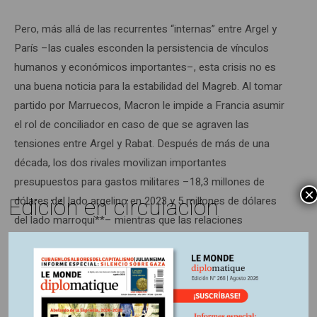
Pero, más allá de las recurrentes “internas” entre Argel y
París –las cuales esconden la persistencia de vínculos
humanos y económicos importantes–, esta crisis no es
una buena noticia para la estabilidad del Magreb. Al tomar
partido por Marruecos, Macron le impide a Francia asumir
el rol de conciliador en caso de que se agraven las
tensiones entre Argel y Rabat. Después de más de una
década, los dos rivales movilizan importantes
presupuestos para gastos militares –18,3 millones de
×
Edición en circulación
dólares del lado argelino en 2023 y 5 millones de dólares
del lado marroquí**– mientras que las relaciones
diplomáticas están rotas desde agosto de 2021. Hasta el
presente las partes han asegurado no cometer lo
irreparable, pero el conflicto fratricida sigue siendo posible.
En vista de la importancia de las comunidades argelina y
marroquí en suelo francés, ¿quién puede creer que Francia