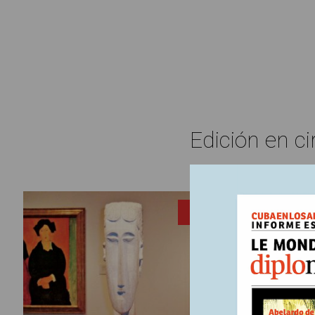
Edición en ci
2 septiem
ENTRADA
Amed
Livorno. 
Modiglian
antepasad