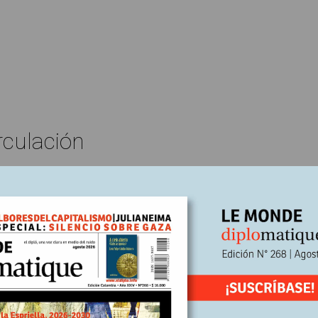
rculación
Edición N°247
Carlos Fajardo Fajardo
En
bre, 2024
Escrito por:
eo Modigliani: el pintor de Livorno
Sábado 12 de julio de 1884. En una familia judía no ortodoxa, nace 
i, el menor de cuatro hermanos, de padre comerciante y madre con
os franceses. “Dedo”, como lo llamarán de niño en su casa, será u