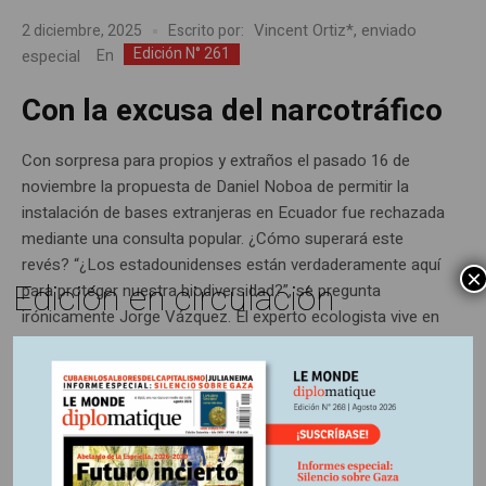
Vincent Ortiz*, enviado
2 diciembre, 2025
Escrito por:
Edición N° 261
especial
En
Con la excusa del narcotráfico
Con sorpresa para propios y extraños el pasado 16 de
noviembre la propuesta de Daniel Noboa de permitir la
instalación de bases extranjeras en Ecuador fue rechazada
mediante una consulta popular. ¿Cómo superará este
revés? “¿Los estadounidenses están verdaderamente aquí
×
Edición en circulación
para proteger nuestra biodiversidad?”, se pregunta
irónicamente Jorge Vázquez. El experto ecologista vive en
la...