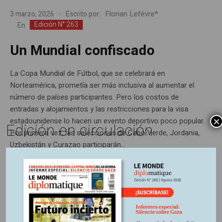
Florian Lefèvre*
3 marzo, 2026
Escrito por:
Edición N° 263
En
Un Mundial confiscado
La Copa Mundial de Fútbol, que se celebrará en
Norteamérica, prometía ser más inclusiva al aumentar el
número de países participantes. Pero los costos de
entradas y alojamientos y las restricciones para la visa
×
estadounidense lo hacen un evento deportivo poco popular.
Edición en circulación
Por primera vez, las selecciones de Cabo Verde, Jordania,
Uzbekistán y Curazao participarán...