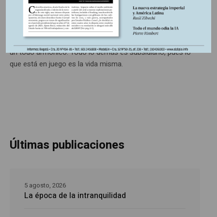
De lejos, el principal problema político, económico, social,
cultural y científico que hoy por hoy enfrenta la humanidad
es la profunda crisis climática que afecta al planeta como
un todo armónico. Todo lo demás es subsidiario, pues lo
que está en juego es la vida misma.
Últimas publicaciones
5 agosto, 2026
La época de la intranquilidad