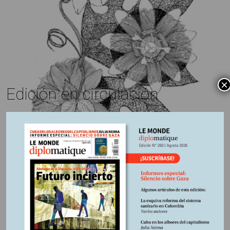
×
Edición en circulación
Carlos Eduardo Maldonado
11 octubre, 2023
Escrito por:
Edición N°237
En
De la crisis climática a la
crisis catástrofe climática