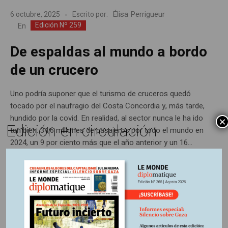
Élisa Perrigueur
6 octubre, 2025
Escrito por:
Edición Nº 259
En
De espaldas al mundo a bordo
de un crucero
Uno podría suponer que el turismo de cruceros quedó
tocado por el naufragio del Costa Concordia y, más tarde,
hundido por la covid. En realidad, al sector nunca le ha ido
×
Edición en circulación
tan bien: 34,6 millones de pasajeros por todo el mundo en
2024, un 9 por ciento más que el año anterior y un 16...
Últimas publicaciones