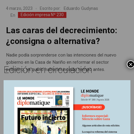
Eduardo Gudynas
4 marzo, 2023
Escrito por:
Edición impresa Nº 230
En
Las caras del decrecimiento:
¿consigna o alternativa?
Nadie podía sorprenderse con las intenciones del nuevo
gobierno en la Casa de Nariño en reformar el sector
×
Edición en circulación
petrolero, ya que lo había anunciado tiempo antes.
Últimas publicaciones