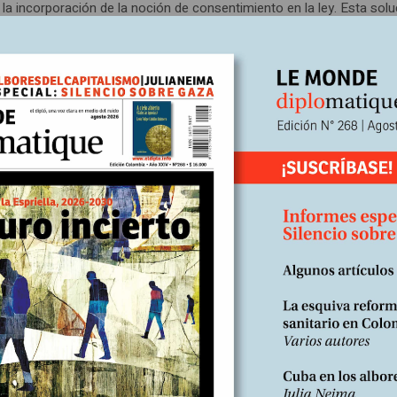
 la incorporación de la noción de consentimiento en la ley. Esta solu
 inobjetable, cuando se reduce a la fórmula “sólo sí es sí” acarrea
cias políticas inquietantes que fueron expuestas por la filósofa Cla
u...
Comisión de Género de la Asamblea de profesor
2023
Escrito por:
Coordenadas
s de la UdeA
En
ilización y erradicación de las
encias basadas en género
pasado aparecieron en la Facultad de Ciencias Exactas y Naturales l
“muros de los lamentos” y escraches a acosadores.