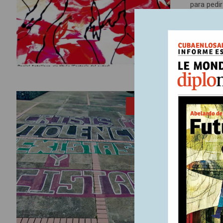
para pedir
que parece
consecuen
Serra en s
6 enero, 
ENTRADA
profesore
Visib
viol
En junio 
primeros 