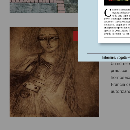
10 diciem
ENTRADA
Lo qu
Un número
practican
homosexua
Francia d
autorizand