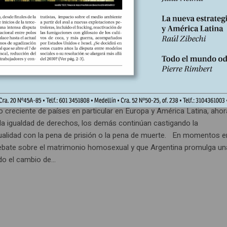
Artículo publicado edición Nº118
En
bre, 2012
Escrito por:
e está en juego en la cuestión LGB
 creciente de países en particular en Europa y América Latina, ahor
 la igualdad de derechos, los demás continúan castigando la
lidad con la pena de prisión o la pena de muerte. En momentos e
ebate sobre el matrimonio homosexual y que Argentina promulga un
o el cambio de...