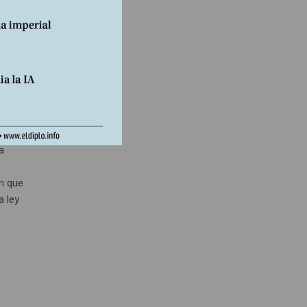
T
a
n que
a ley