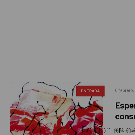
6 febrero,
ENTRADA
Espe
cons
Edición en ci
Tras el ju