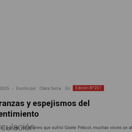
Edición Nº251
Clara Serra
En
 2025
Escrito por:
ranzas y espejismos del
entimiento
rculación
icio por las violaciones que sufrió Gisèle Pélicot, muchas voces se a