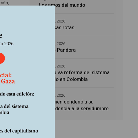
ción,
Los amos del mundo
ra
5 agosto, 2026
Promesas rotas
4 agosto, 2026
Caja de Pandora
as y de
4 agosto, 2026
La esquiva reforma del sistema
sanitario en Colombia
4 agosto, 2026
Noé, quien condenó a su
descendencia a la servidumbre
os