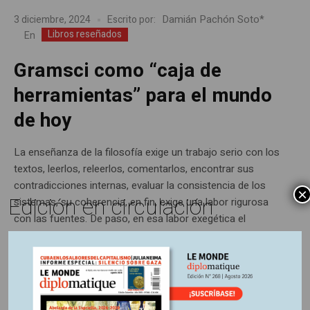
Damián Pachón Soto*
3 diciembre, 2024
Escrito por:
Libros reseñados
En
Gramsci como “caja de
herramientas” para el mundo
de hoy
La enseñanza de la filosofía exige un trabajo serio con los
textos, leerlos, releerlos, comentarlos, encontrar sus
contradicciones internas, evaluar la consistencia de los
×
Edición en circulación
sistemas, su coherencia, en fin, exige una labor rigurosa
con las fuentes. De paso, en esa labor exegética el
estudiante aprende el método de trabajo y se acostumbra
a practicar lo...