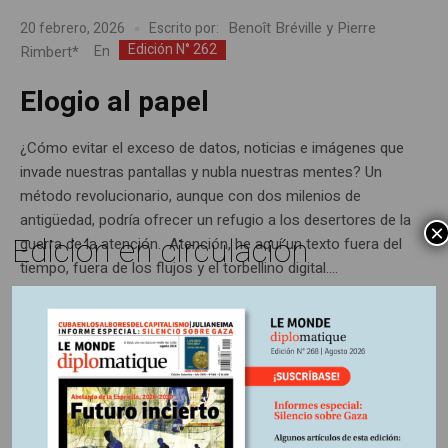
Benoît Bréville y Pierre
20 febrero, 2026
Escrito por:
Edición N° 262
Rimbert*
En
Elogio al papel
¿Cómo evitar el exceso de datos, noticias e imágenes que
invade nuestras pantallas y nubla nuestras mentes? Un
método revolucionario, aunque con dos milenios de
antigüedad, podría ofrecer un refugio a los desertores de la
×
Edición en circulación
guerra de la atención. Atención, he aquí un texto fuera del
tiempo, fuera de los flujos y el torbellino digital....
Últimas publicaciones