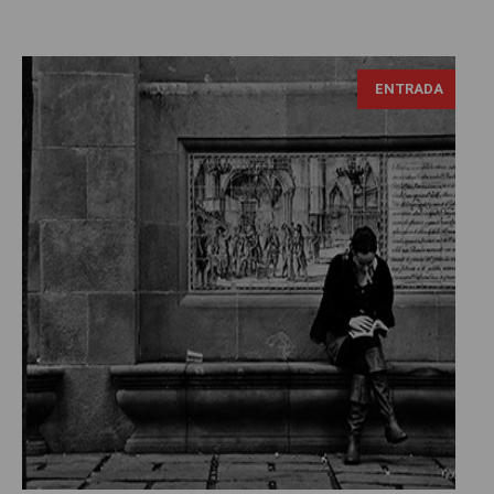
Mary Leen, tomada de: https://flic.kr/p/a1EFiM
ENTRADA