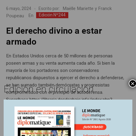
Maëlle Mariette y Franck
6 mayo, 2024
Escrito por:
Edición Nº244
Poupeau
En
El derecho divino a estar
armado
En Estados Unidos cerca de 50 millones de personas
poseen armas y su venta aumenta cada año. Si bien la
mayoría de los portadores son conservadores
republicanos dispuestos a ejercer el derecho a defenderse,
×
se han sumado también demócratas y progresistas
Edición en circulación
comprometidos con el principio de autodefensa.
Suscríbase https://libreria.desdeabajo.info/index.php?
route=product/product&product_id=180&search=suscri