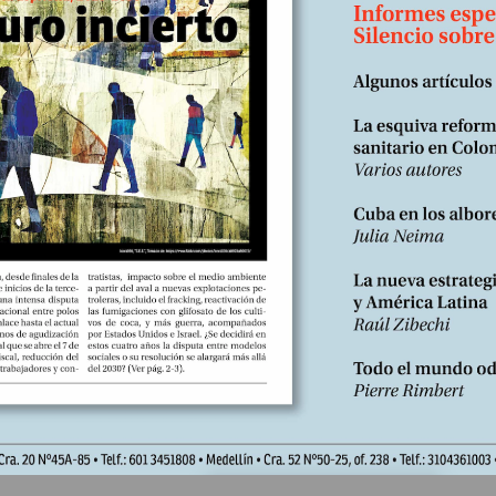
iones modernizadoras del muy autoritario príncipe heredero de Arab
Mohammed Ben Salman (“MBS”). Por el momento,...