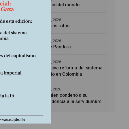
Los amos del mundo
ia
5 agosto, 2026
Promesas rotas
4 agosto, 2026
Caja de Pandora
4 agosto, 2026
La esquiva reforma del sistema
sanitario en Colombia
4 agosto, 2026
Noé, quien condenó a su
descendencia a la servidumbre