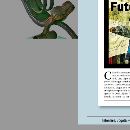
las ambic
Saudita, 