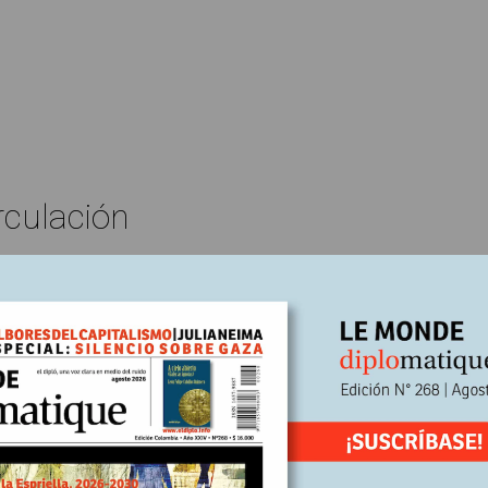
rculación
Edición N° 261
Lise Triolet*
En
e, 2025
Escrito por:
llos de arena en el desierto saudí
de un gran proyecto que se espera que sea la realización más
ante a nivel mundial de la primera mitad del siglo. Con sus ciudades
stas, sus energías renovables y sus múltiples innovaciones, Neom 