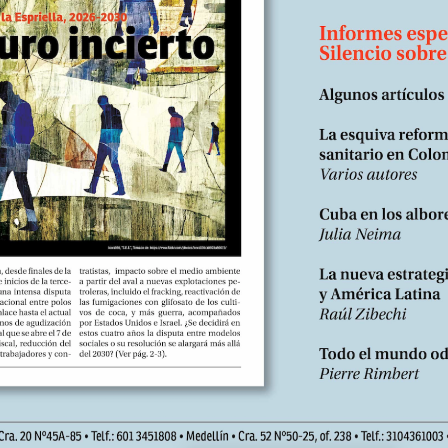
duct&product_id=180&search=suscri