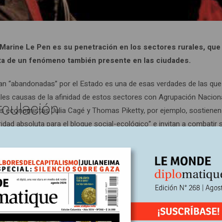
 Marine Le Pen es su penetración en los sectores rurales, que
ata de un fenómeno también presente en las ciudades.
rían “abandonadas” por el Estado es una de esas verdades de las que
pales causas de la afinidad de estos sectores con Agrupación Nacion
rculación
os economistas Julia Cagé y Thomas Piketty, por ejemplo, sostienen
ridad absoluta para el bloque social-ecológico” e invitan a combatir 
 (1).