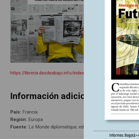
https://libreria.desdeabajo.info/index.php?route=product/pro
Información adicional
País:
Francia
Región:
Europa
Fuente:
Le Monde diplomatique, edición Nº245, julio 2024