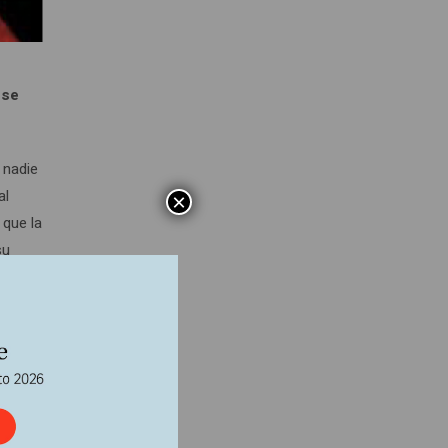
 se
 nadie
al
×
 que la
su