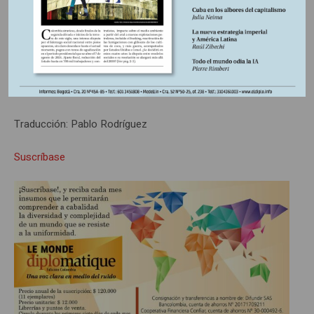
problemas sensoriales y físicos es de 34 años, contra 24
años de los obreros.
3.
Le Monde, Par
í
s, 8/9-1-23.
*Director de
Le Monde diplomatique.
Traducción: Pablo Rodríguez
Suscríbase