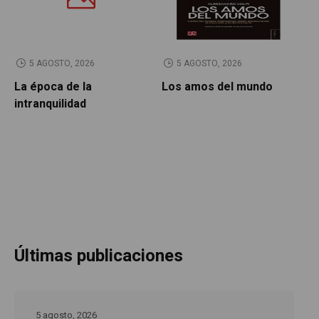
5 AGOSTO, 2026
5 AGOSTO, 2026
La época de la
Los amos del mundo
P
intranquilidad
Últimas publicaciones
5 agosto, 2026