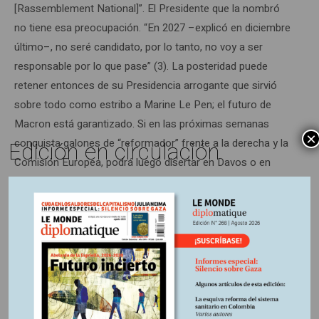
[Rassemblement National]”. El Presidente que la nombró
no tiene esa preocupación. “En 2027 –explicó en diciembre
último–, no seré candidato, por lo tanto, no voy a ser
responsable por lo que pase” (3). La posteridad puede
retener entonces de su Presidencia arrogante que sirvió
sobre todo como estribo a Marine Le Pen; el futuro de
Macron está garantizado. Si en las próximas semanas
×
Edición en circulación
conquista galones de “reformador” frente a la derecha y la
Comisión Europea, podrá luego disertar en Davos o en
Qatar, y aspirar a la dirección de Uber, de Netflix o de un
gran banco de negocios internacional. ã
1.
Jean-Louis Bourlanges, citado por
L
’
Opinion,
París,
29/30-9-17.
2. Según el Observatorio de las Desigualdades, la
esperanza de vida a los 35 años de los ejecutivos sin