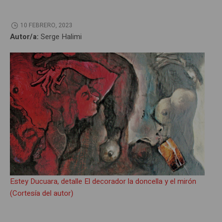
10 FEBRERO, 2023
Autor/a:
Serge Halimi
Estey Ducuara, detalle El decorador la doncella y el mirón
(Cortesía del autor)