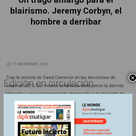
Un trago amargo para el
blairismo. Jeremy Corbyn, el
hombre a derribar
11 NOVIEMBRE, 2015
×
Tras la victoria de David Cameron en las elecciones de
Edición en circulación
mayo de 2015, los medios británicos atribuyeron la derrota
laborista a un posicionamiento demasiado a la izquierda de
Edward Miliband. Por el contrario, los seguidores del
partido eligieron como sucesor a Jeremy Corbyn,
proveniente del ala más progresista del laborismo.