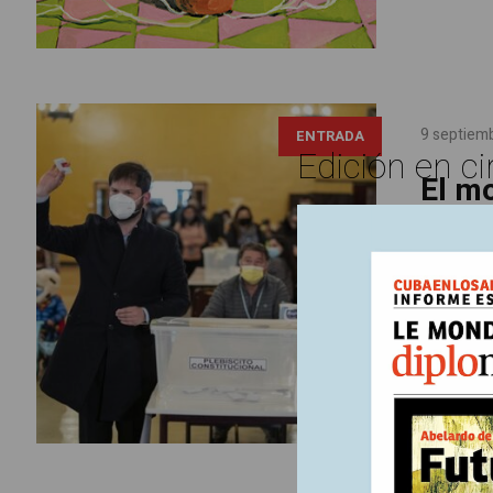
9 septiem
ENTRADA
Edición en ci
El m
La contun
reflexiona
política t
el 25 de o