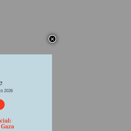
×
r
ase
bierto