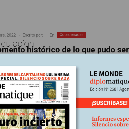
Coordenadas
En
bre, 2022
Escrito por:
rculación
omento histórico de lo que pudo se
dente derrota sufrida el pasado 4 de septiembre, nos debe invitar a
r del porqué de la derrota y los escenarios que se abren donde la cl
endrá la responsabilidad de continuar con el proceso constitucional a
ctubre del 2020 con el plebiscito de entrada y su significativo 80–20.