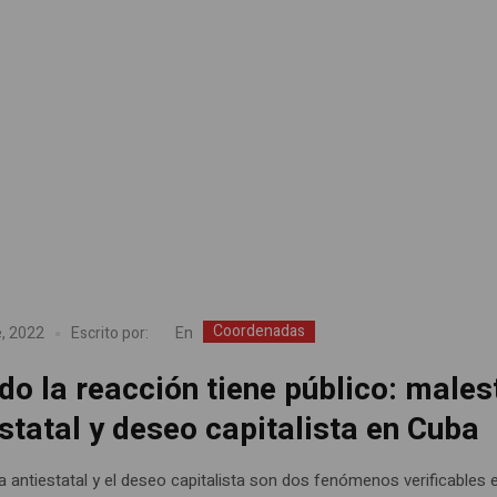
Coordenadas
En
e, 2022
Escrito por:
o la reacción tiene público: males
statal y deseo capitalista en Cuba
a antiestatal y el deseo capitalista son dos fenómenos verificables e