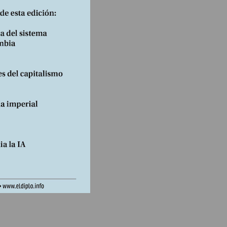
to
apó
emos
as.