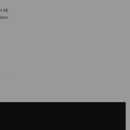
l 68,
 bien