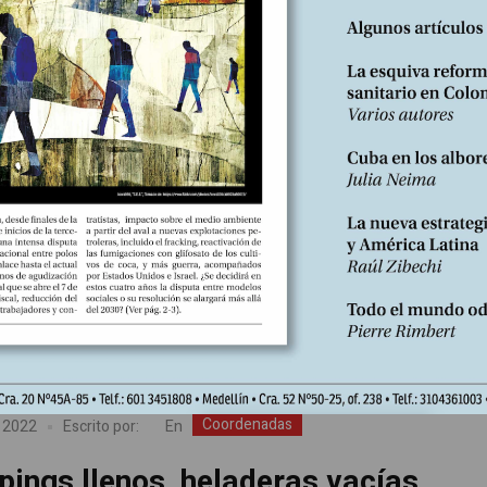
Coordenadas
En
bre, 2022
Escrito por:
tundo triunfo del Rechazo al proyec
itucional. El futuro que se nos esc
o a la propuesta constitucional el pasado 4 de septiembre se debe
zar como una derrota de carácter estratégico para quienes sosten
a de transformaciones sociales estructurales, profundas y sistémic
Coordenadas
En
, 2022
Escrito por:
pings llenos, heladeras vacías