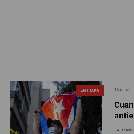
15 octubr
ENTRADA
Cuand
antie
La rebeldí