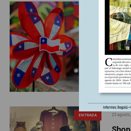
9 septiem
ENTRADA
El ro
const
El rechaz
caracteri
una agend
23 agosto
ENTRADA
Shop