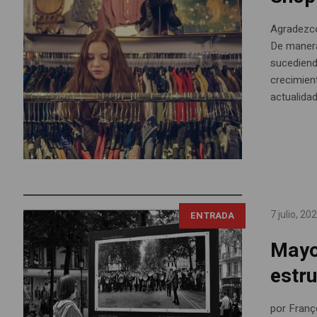
Agradezco 
De manera
sucediend
crecimien
actualidad
7 julio, 20
ENTRADA
Mayo
estru
por Franç