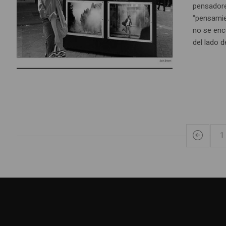
pensadore
“pensamie
no se enc
del lado de
1