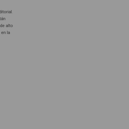
torial.
tán
de alto
en la