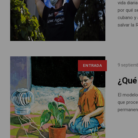
vida diar
por qué s
cubano y 
salvar la 
9 septiem
ENTRADA
¿Qué 
El modelo
que proce
permanent