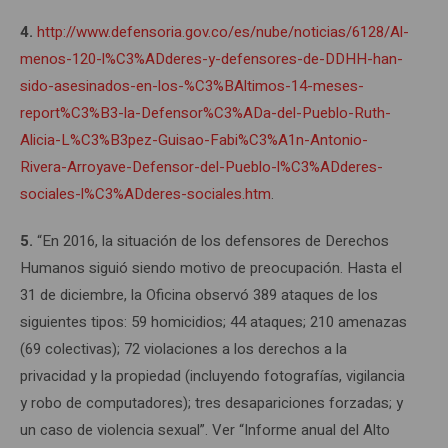
4.
http://www.defensoria.gov.co/es/nube/noticias/6128/Al-
menos-120-l%C3%ADderes-y-defensores-de-DDHH-han-
sido-asesinados-en-los-%C3%BAltimos-14-meses-
report%C3%B3-la-Defensor%C3%ADa-del-Pueblo-Ruth-
Alicia-L%C3%B3pez-Guisao-Fabi%C3%A1n-Antonio-
Rivera-Arroyave-Defensor-del-Pueblo-l%C3%ADderes-
sociales-l%C3%ADderes-sociales.htm
.
5.
“En 2016, la situación de los defensores de Derechos
Humanos siguió siendo motivo de preocupación. Hasta el
31 de diciembre, la Oficina observó 389 ataques de los
siguientes tipos: 59 homicidios; 44 ataques; 210 amenazas
(69 colectivas); 72 violaciones a los derechos a la
privacidad y la propiedad (incluyendo fotografías, vigilancia
y robo de computadores); tres desapariciones forzadas; y
un caso de violencia sexual”. Ver “Informe anual del Alto