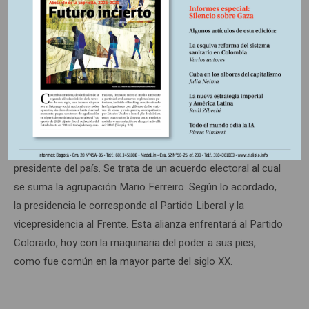
necesario que los ponga al frente del país.
Por su parte, en Paraguay, la cita a las urnas marca el 22
de abril, cuando se elegirá Presidente y Congreso. La
novedad en esta nueva convocatoria es la renovada alianza
entre los liberales y el Frente Guazú, distanciados desde la
destitución, en junio de 2012, de Fernando Lugo como
presidente del país. Se trata de un acuerdo electoral al cual
se suma la agrupación Mario Ferreiro. Según lo acordado,
la presidencia le corresponde al Partido Liberal y la
vicepresidencia al Frente. Esta alianza enfrentará al Partido
Colorado, hoy con la maquinaria del poder a sus pies,
como fue común en la mayor parte del siglo XX.