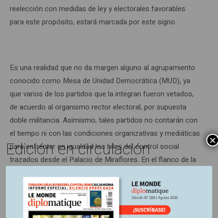
reelección con medidas de ley y electorales favorables
para este propósito, estará marcada por este signo.
Es una realidad que no da margen alguno al agrupamiento
conocido como Mesa de Unidad Democrática (MUD), ya
que varios de los partidos que la integran fueron vetados,
de acuerdo al organismo rector electoral, por supuesta
doble militancia. Asimismo, tales partidos no contarán con
el tiempo ni con las condiciones organizativas y mediáticas
×
Edición en circulación
para enfrentar en igualdad los hilos del control social
trazados desde el Palacio de Miraflores. En el flanco de la
crítica y la oposición de izquierda, moribunda en la sala de
las indecisiones y la atomización, la oportunidad es
ninguna; no tienen posibilidades para levantar banderas de
cambio y liderazgo social, y reunir el respaldo social