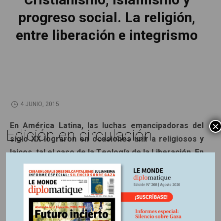
Cristianismo, islamismo y
progreso social. La religión,
entre liberación e integrismo
4 JUNIO, 2015
En América Latina, las luchas emancipadoras del
×
Edición en circulación
siglo XX lograron en ocasiones unir a religiosos y
laicos, tal el caso de la Teología de la Liberación. En
el mundo musulmán, este tipo de alianzas parece
inconcebible con los partidarios ultraortodoxos del
islam político.