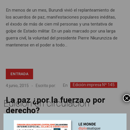
En menos de un mes, Burundi vivió el replanteamiento de
los acuerdos de paz, manifestaciones populares inéditas,
el éxodo de más de cien mil personas y una tentativa de
golpe de Estado militar. En un país marcado por una larga
guerra civil, la voluntad del presidente Pierre Nkurunziza de
mantenerse en el poder a todo...
ENTRADA
Edición impresa Nº 145
En
4 junio, 2015
Escrito por:
La paz ¿por la fuerza o por
×
Edición en circulación
derecho?