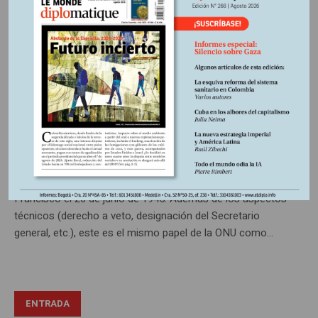
ENTRADA
Edición impresa Nº 145
En
4 junio, 2015
Escrito por:
La ONU o las ambigüedades
del poder
Numerosos son los proyectos de reforma de las Naciones
Unidas (ONU) al momento de la celebración del 70
aniversario de su Carta fundacional, aprobada en San
Francisco el 26 de junio de 1945. Además de los aspectos
técnicos (derecho a veto, designación del Secretario
general, etc.), este es el mismo papel de la ONU como...
ENTRADA