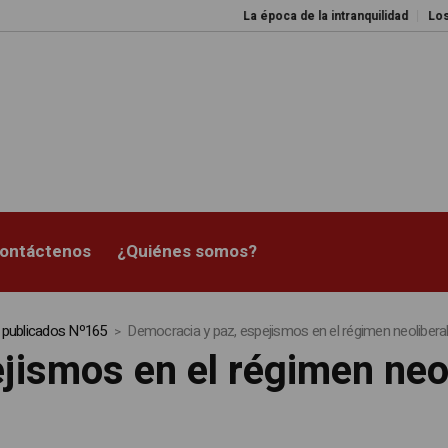
La época de la intranquilidad
Los amos del
ontáctenos
¿Quiénes somos?
s publicados Nº165
Democracia y paz, espejismos en el régimen neolibera
jismos en el régimen neo