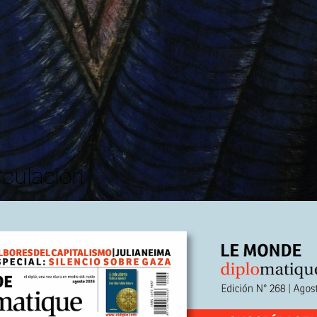
rculación
a Sen, Joseph Stiglitz, Yanis Varoufakis, Luis Inacio Lula da Sil