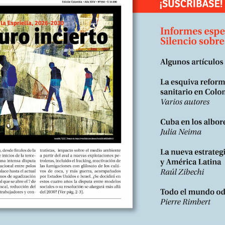
Marx sobre la paradoja según la cual el libre cambio aniquila no sol
s la doctrina económica que, después de dos guerras mundiales, y de
glaterra y Ronald Reagan en los Estados Unidos, y la subsiguiente en
ismo corporativista.
barniz político, de la extrema derecha plutocrática y lumpenesca, cu
ncluso de las naciones mismas, para crear feudos (aldeas) globales a
apel de los poderosos señores feudales de la Edad Media. De ahí que 
 avances vertiginosos de la ciencia y la tecnología, que ese poder n
eba global que contribuyan con su trabajo, miserablemente remunera
s filosóficos de democracia y paz, de libertad y de justicia, serán 
rias a los intereses de las corporaciones multinacionales, serán bo