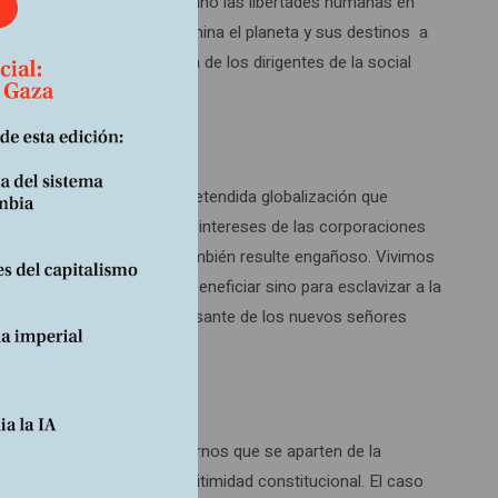
o la libertad de comerciar sino las libertades humanas en
 una larga Guerra Fría, domina el planeta y sus destinos a
trega cobarde y vergonzosa de los dirigentes de la social
ya praxis consiste en una pretendida globalización que
l servicio exclusivo de los intereses de las corporaciones
el apelativo de neoliberal también resulte engañoso. Vivimos
eofeudal utiliza no para beneficiar sino para esclavizar a la
do, al enriquecimiento incesante de los nuevos señores
un espejismo. Aquellos gobiernos que se aparten de la
rrados sin importar su legitimidad constitucional. El caso