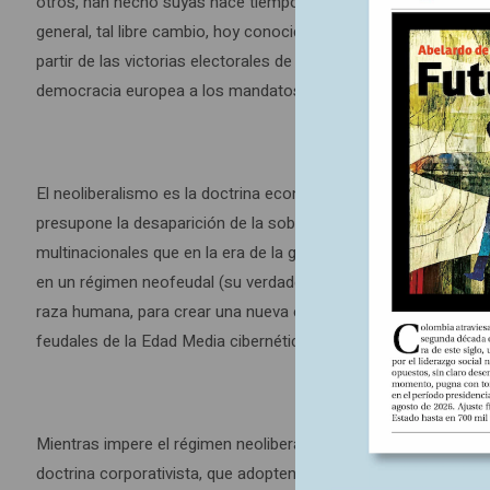
otros, han hecho suyas hace tiempo las advertencias de Carlos 
general, tal libre cambio, hoy conocido como neoliberalismo, e
partir de las victorias electorales de Margareth Thatcher en In
democracia europea a los mandatos imperativos del neoliberal
El neoliberalismo es la doctrina económica, recubierta con un 
presupone la desaparición de la soberanía de las naciones, e i
multinacionales que en la era de la globalización ejercen el p
en un régimen neofeudal (su verdadero nombre) soportado en los
raza humana, para crear una nueva especie de siervos de la gl
feudales de la Edad Media cibernética.
Mientras impere el régimen neoliberal (neofeudal), los concepto
doctrina corporativista, que adopten medidas económicas contra