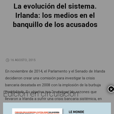
La evolución del sistema.
Irlanda: los medios en el
banquillo de los acusados
16 AGOSTO, 2015
En noviembre de 2014, el Parlamento y el Senado de Irlanda
decidieron crear una comisión para investigar la crisis
bancaria desatada en 2008 con la implosión de la burbuja
×
Edición en circulación
inmobiliaria. Su objetivo era “investigar las razones que
llevaron a Irlanda a sufrir una crisis bancaria sistémica, en
particular los factores políticos, económicos, sociales,
culturales, financieros y comportamentales, así como las