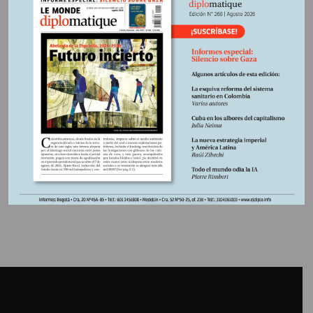
decisiones que contribuyeron a la crisis”. En este contexto,
los parlamentarios convocaron, en marzo de 2015, al
investigador canadiense Julien Mercille para que disertara
sobre la responsabilidad de los medios. Este es un
fragmento de su intervención.
Información adicional