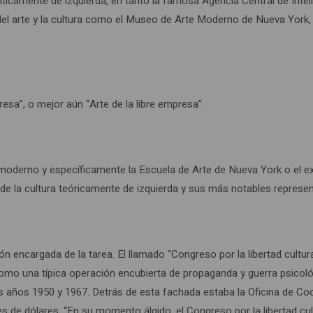
 políticamente de izquierda, en tanto la famosa Agencia Central de I
 del arte y la cultura como el Museo de Arte Moderno de Nueva York
resa”, o mejor aún “Arte de la libre empresa”.
 moderno y específicamente la Escuela de Arte de Nueva York o el ex
e la cultura teóricamente de izquierda y sus más notables represent
encargada de la tarea. El llamado “Congreso por la libertad cultura
como una típica operación encubierta de propaganda y guerra psicológi
os años 1950 y 1967. Detrás de esta fachada estaba la Oficina de Co
es de dólares. “En su momento álgido, el Congreso por la libertad cul