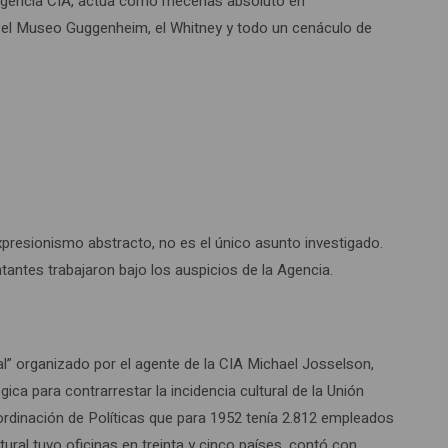
nteligencia CIA, actúa como mecenas absoluto en
, el Museo Guggenheim, el Whitney y todo un cenáculo de
presionismo abstracto, no es el único asunto investigado.
antes trabajaron bajo los auspicios de la Agencia.
l” organizado por el agente de la CIA Michael Josselson,
ca para contrarrestar la incidencia cultural de la Unión
ordinación de Políticas que para 1952 tenía 2.812 empleados
tural tuvo oficinas en treinta y cinco países, contó con