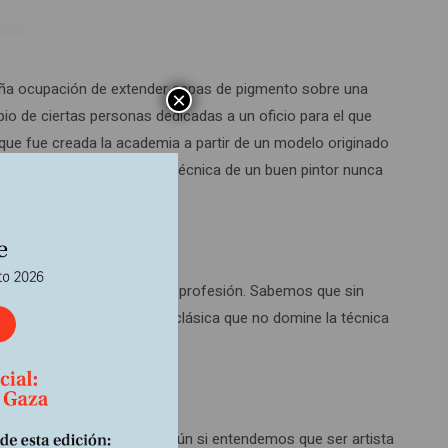
aña ocupación de extender capas de pigmento sobre una
×
opio de ciertas personas dedicadas a un oficio para el que
 que fue creada la academia a partir de un modelo originado
ra la del mundo actual. La técnica de un buen pintor nunca
do no era posible ejercer la profesión. Sabemos que sin
ete de jazz, rock o música clásica que no domine la técnica
inguna regulación técnica. Aún si entendemos que ser artista