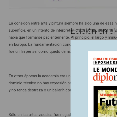
La conexión entre arte y pintura siempre ha sido una de esa
Edición en ci
superficie, en un intento de interpretar, distorsionar, descifra
había que formarse pacientemente. Al principio, el largo y min
en Europa. La fundamentación conceptual estaba implícita y ref
fue un fin per se, como quedó demostrado en los siglos transcu
En otras épocas la academia era un ente regulador, un lugar p
dominio técnico no hay expresión personal. El símil con la mús
y no tenga destreza o un bailarín contemporáneo o de ballet c
Sólo en las artes visuales fue negado este fundamento elementa