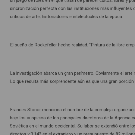
un juego de roles en el que tratan de parecer cultos, libres y
sincronización perfecta con las instituciones más influyentes
críticos de arte, historiadores e intelectuales de la época.
El sueño de Rockefeller hecho realidad: “Pintura de la libre emp
La investigación abarca un gran perímetro. Obviamente el arte
Lo que resulta más sorprendente aún es que una gran porción d
Frances Stonor menciona el nombre de la compleja organización 
bajo los auspicios de los principales directores de la Agencia 
Soviética en el mundo occidental. Su labor se extendió entre l
directos y 3.142 en el extranjero y un presupuesto de 82 millon