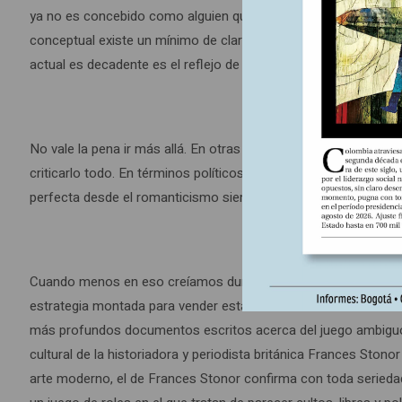
ya no es concebido como alguien que domina el dibujo o la pin
conceptual existe un mínimo de claridad, pero la percepción d
actual es decadente es el reflejo de una academia equivalente y 
No vale la pena ir más allá. En otras palabras, estamos autoriza
criticarlo todo. En términos políticos hacer parte de esta postu
perfecta desde el romanticismo siempre fue: arte más cultura i
Cuando menos en eso creíamos durante el siglo XX, por inciden
estrategia montada para vender esta idea tan elaborada alcanz
más profundos documentos escritos acerca del juego ambiguo de 
cultural de la historiadora y periodista británica Frances Sto
arte moderno, el de Frances Stonor confirma con toda seriedad