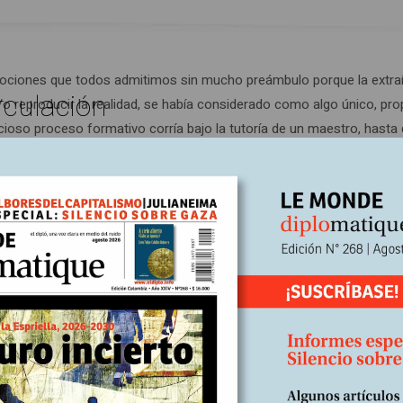
s nociones que todos admitimos sin mucho preámbulo porque la extr
rculación
r y/o reproducir la realidad, se había considerado como algo único, pr
ucioso proceso formativo corría bajo la tutoría de un maestro, hasta
lejada en la sustentación formal, aun cuando la noción de arte no e
rridos y en una honrosa lista de artistas-pintores.
ara el aprendizaje del oficio, de modo que sin un fundamento adecua
ica o la mayoría de las artes es contundente. Imaginemos un intérpr
lásico sin entrenamiento académico.
l. Allí, lo que en nuestros días se llama “academia” no configura n