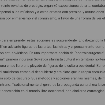
inte revistas de prestigio, organizó exposiciones de arte, contaba c
mpensó a los músicos y a otros artistas con premios y actuaciones p
ación por el marxismo y el comunismo, a favor de una forma de ver 
aje para emprender estas acciones es sorprendente. Encabezando la l
í en adelante figuras de las artes, las letras y el pensamiento como
tos anti-soviéticos. En una importante acción de “contrainsurgencia”
ial”, primera incursión Soviética stalinista cultural en territorio no
 en su libro una pléyade de figuras de la cultura occidental: Benede
 el stalinismo estaba al descubierto y era claro que la utopía comun
lin era sólo de discurso. Sus métodos y acciones eran las mismas, d
trario. Tradicionalmente el genio de la propaganda cultural era la i
penetración en el mundo libre occidental, con similares estrategias