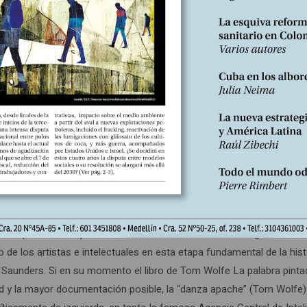
tura merced a la inagotable lista de procesos, medios y técnicas co
e la respuesta es un “no” rotundo. Una negación, además auto-justif
de una crisis de la civilización.
dos por la historia para estar en crisis, lo que nos permite una total
ra informal, es un requisito asumido de facto por todo aquel que se pr
gual a pensamiento liberal o de izquierda.
cia directa de la información recibida. Negar algún componente de 
ó su punto de mayor sofisticación a comienzos de la segunda mitad 
los artistas e intelectuales en esta etapa fundamental de la histor
nor Saunders. Si en su momento el libro de Tom Wolfe La palabra pin
 y la mayor documentación posible, la “danza apache” (Tom Wolfe) de