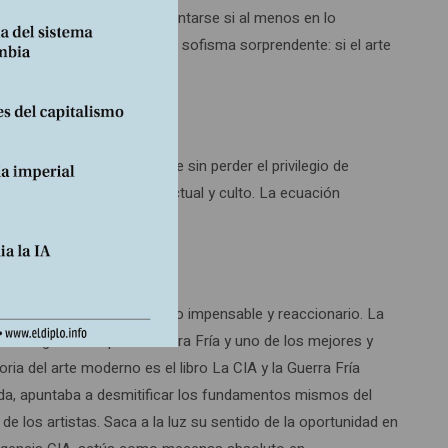
ntemporáneas, cabría preguntarse si al menos en lo
icada con comodidad por un sofisma sorprendente: si el arte
 ausencia de técnica aunque sin perder el privilegio de
ecie de ser artista, intelectual y culto. La ecuación
la ecuación era considerado impensable y reaccionario. La
del siglo XX en plena Guerra Fría y uno de los mejores y
ia del arte moderno es el libro La CIA y la Guerra Fría
tada, apuntaba a desmitificar los fundamentos mismos del
 los artistas. Saca a la luz su sentido de la oportunidad en