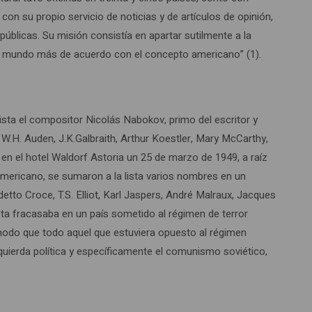
on su propio servicio de noticias y de artículos de opinión,
úblicas. Su misión consistía en apartar sutilmente a la
el mundo más de acuerdo con el concepto americano” (1).
ista el compositor Nicolás Nabokov, primo del escritor y
 W.H. Auden, J.K.Galbraith, Arthur Koestler, Mary McCarthy,
 en el hotel Waldorf Astoria un 25 de marzo de 1949, a raíz
rteamericano, se sumaron a la lista varios nombres en un
tto Croce, T.S. Elliot, Karl Jaspers, André Malraux, Jacques
ista fracasaba en un país sometido al régimen de terror
e modo que todo aquel que estuviera opuesto al régimen
zquierda política y específicamente el comunismo soviético,
.