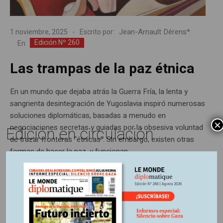
Jean-Arnault Dérens*
1 noviembre, 2025
Escrito por:
Edición Nº 260
En
Las trampas de la paz étnica
En un mundo que dejaba atrás la Guerra Fría, la lenta y
sangrienta desintegración de Yugoslavia inspiró numerosas
soluciones diplomáticas, basadas a menudo en
×
negociaciones secretas y guiadas por la obsesiva voluntad
Edición en circulación
de trazar fronteras “étnicas”. Sin embargo, existen otras
formas de hacer la paz, y funcionan.