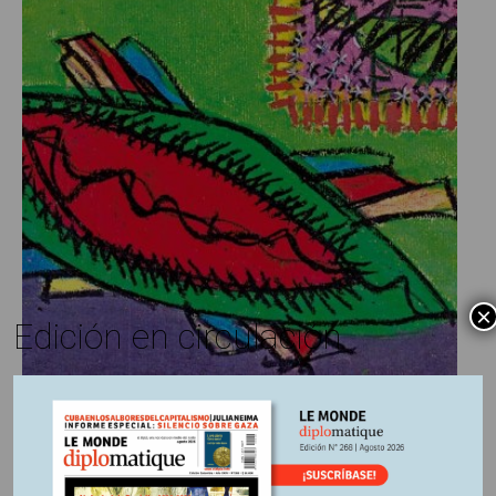
×
Edición en circulación
Edición Nº 260
En
1 noviembre, 2025
Escrito por:
Los hutíes vencen al imperio