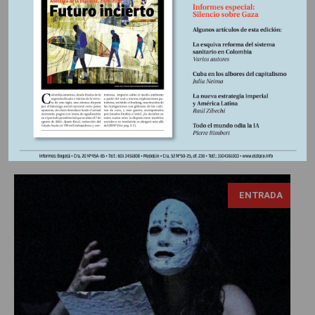
Con un arsenal improvisado, los hutíes de Yemen
resistieron los bombardeos estadounidenses, derribaron
drones militares y forzaron la retirada del portaaviones USS
Truman tras meses de una costosa y fallida incursión
norteamericana. Desde que en 2004 surgió como grupo
armado para protestar contra la invasión estadounidense a
Irak y la ocupación israelí de Palestina, el...
ENTRADA