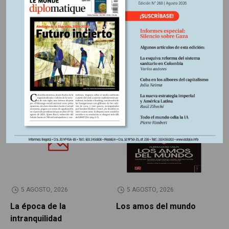
Región:
Europa
Fuente:
Periódico Le Monde diplomatique, edición
Colombia Nº267, Julio 2026
Otros Artículos
LIBROS RESEÑADOS
SIN CATEGORÍA
5 AGOSTO, 2026
5 AGOSTO, 2026
La época de la
Los amos del mundo
P
intranquilidad