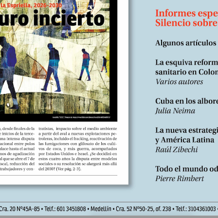
; al parecer, la gran mayoría de los mensajes publicados en X con los
ael (“Yo apoyo a Israel”) proceden de India (1).
o 2026