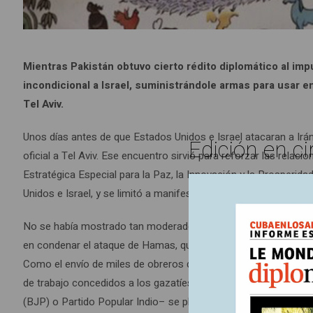
Mientras Pakistán obtuvo cierto rédito diplomático al impu
incondicional a Israel, suministrándole armas para usar 
Tel Aviv.
Unos días antes de que Estados Unidos e Israel atacaran a Irán,
Edición en ci
oficial a Tel Aviv. Ese encuentro sirvió para reforzar las relac
Estratégica Especial para la Paz, la Innovación y la Prosperid
Unidos e Israel, y se limitó a manifestar su “profunda inquietud”
No se había mostrado tan moderado después del 7 de octubre
en condenar el ataque de Hamas, que calificó inmediatamente de
Como el envío de miles de obreros de la construcción, para co
de trabajo concedidos a los gazatíes, el 10 de octubre. La gal
(BJP) o Partido Popular Indio– se plegó rápidamente a esta ví