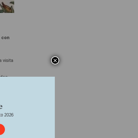
s con
×
 visita
ados
Estado
iv.
rmisos
Party
 al