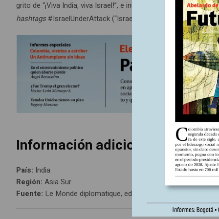
grito de “¡Viva India, viva Israel!”, e inundó las redes sociales
hashtags
#IsraelUnderAttack (“Israel atacado”) y #IStandWithIsr
Información adicional
País:
India
Región:
Asia Sur
Fuente:
Le Monde diplomatique, edición Colombia Nº267, juli