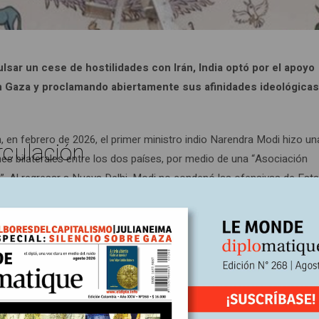
lsar un cese de hostilidades con Irán, India optó por el apoyo
en Gaza y proclamando abiertamente sus afinidades ideológica
 en febrero de 2026, el primer ministro indio Narendra Modi hizo una
rculación
iones bilaterales entre los dos países, por medio de una “Asociación
ad”. Al regresar a Nueva Delhi, Modi no condenó las ofensivas de Est
.
 de 2023. En ese momento, Modi fue uno de los primeros jefes de 
 “terrorista”, para luego multiplicar las muestras de apoyo a Tel Av
mpensar la mano de obra que Israel había perdido al revocar los pe
axia supremacista que rodea al partido de Modi –el Bharatiya Janata 
a de acción: organizó numerosas manifestaciones en apoyo a Israel,