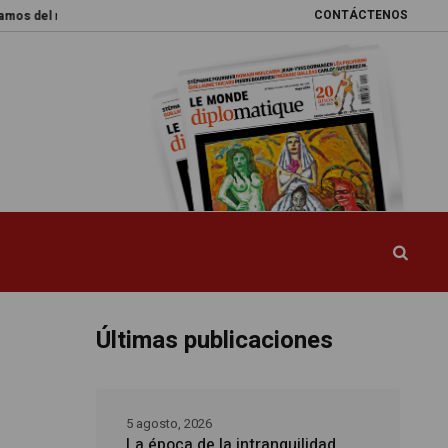
CONTÁCTENOS
 mundo
Promesas rotas
Caja de Pandora
La esquiva reforma del sis
Últimas publicaciones
5 agosto, 2026
La época de la intranquilidad