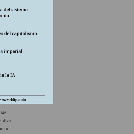
n ha
na,
n que
os de
ltiples
solicita
 a la
tenido
eurthe
onde
ectiva,
as por