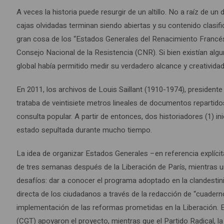
A veces la historia puede resurgir de un altillo. No a raíz de
cajas olvidadas terminan siendo abiertas y su contenido clasi
gran cosa de los “Estados Generales del Renacimiento Francés”
Consejo Nacional de la Resistencia (CNR). Si bien existían al
global había permitido medir su verdadero alcance y creatividad
En 2011, los archivos de Louis Saillant (1910-1974), presidente
trataba de veintisiete metros lineales de documentos repartido
consulta popular. A partir de entonces, dos historiadores (1) in
estado sepultada durante mucho tiempo.
La idea de organizar Estados Generales –en referencia explíci
de tres semanas después de la Liberación de París, mientras un
desafíos: dar a conocer el programa adoptado en la clandestini
directa de los ciudadanos a través de la redacción de “cuaderno
implementación de las reformas prometidas en la Liberación. 
(CGT) apoyaron el proyecto, mientras que el Partido Radical, l