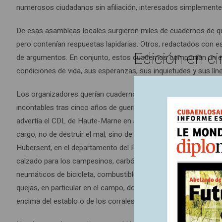
numerosos ciudadanos sin afiliación, interesados simplemente e
De esas asambleas locales surgieron miles de cuadernos de 
pero contenían respuestas lapidarias. Otros, redactados con e
Edición en ci
de argumentos. En conjunto, estos cuadernos componían un extr
condiciones de vida, sus esperanzas, sus inquietudes y sus líne
Los organizadores querían cuadernos orientados hacia el futuro
incontables tras cinco años de guerra. “No se trata de que el
advertía el CDL de Haute-Marne en su folleto informativo dirig
cargo, no de destruir el mal, sino de formular cómo desearían
Hubersent, en el departamento del Paso de Calais, los habitant
calzado para los campesinos, carbón y clavos para el herrero, 
neumáticos de bicicleta, combustible, cuerda, leche para los 
quejas, en particular en el campo, donde los trabajadores agríco
encima del establo o de los corrales.