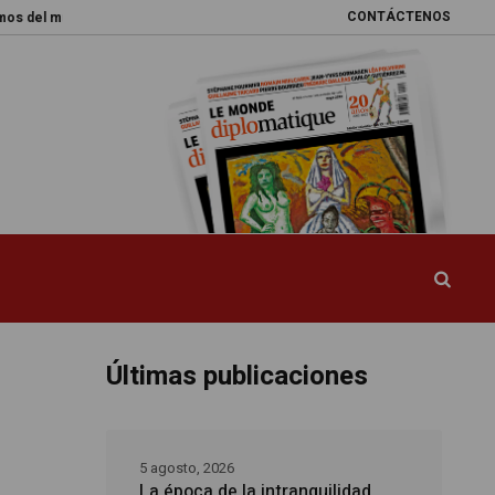
CONTÁCTENOS
ndo
Promesas rotas
Caja de Pandora
La esquiva reforma del sistem
Últimas publicaciones
5 agosto, 2026
La época de la intranquilidad