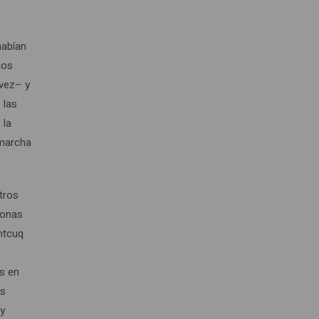
habían
los
 vez– y
 las
 la
 marcha
tros
sonas
ntcuq
as en
es
 y