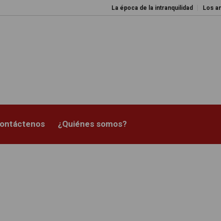
La época de la intranquilidad
Los amos del mu
ontáctenos
¿Quiénes somos?