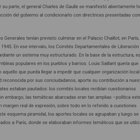
u parte, el general Charles de Gaulle se manifestó abiertamente ho
de acción del gobierno al condicionarlo con directrices presentadas co
Generales tenían previsto culminar en el Palacio Chaillot, en París,
de 1945. En ese intervalo, los Comités Departamentales de Liberació
ediante un sistema muy estructurado. En la base de la estructura, e
leas populares en los pueblos y barrios. Louis Saillant quería que
 aquello que pueda llegar a impedir que cualquier organización local
ad reconocida por sus conciudadanos, aporte su contribución a nues
debates estaban pautados: los comités locales recibían cuestionarios
 Sin embargo, las temáticas abarcadas eran tan amplias –política exte
n margen real de expresión, sobre todo en lo referido a cuestiones
ste esquema piramidal, los aportes locales se agrupaban y luego se
viados a París, donde se elaboraban informes temáticos que se utili