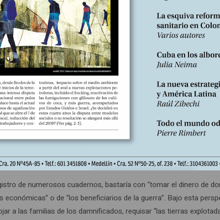
n imaginario de progreso y de una confianza en las capacidades de
“sueños razonables”, observa el historiador Jean-Marie Guillon, quie
n del campo, el agua corriente, el alcantarillado, rutas asfaltadas y
mientos colectivos: correo, hospital, teatro, biblioteca, cine, pisci
mento de Isère incluso se llegó a plantear que “la construcción y el
as y centros comunitarios, así como el suministro de agua […] tiene
 el mantenimiento del Ejército y la educación pública”. Los cuadern
as del historiador Michel Pigenet– que proponían un abanico con mú
 podría financiar el trabajo de los escritores; en otro, se plantea y 
clases populares pudieran irse de vacaciones. Es “necesario pedirle
, que nos haga vivir el hermoso sueño que cada uno de nosotros ha 
ra: el de un mundo perfectamente feliz”, esbozaron el cuaderno de M
egistro de numerosos cuadernos, bastaría con “tomar el dinero de d
es económicas” o de “los beneficiarios de la guerra”. Bajo esta persp
ojar a las familias de los damnificados, requisar “las tierras explotad