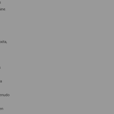
s
ine.
xita,
s
 a
menudo
 en