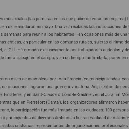
 municipales (las primeras en las que pudieron votar las mujeres) 
cién se reanudaron en mayo. Una vez recibidas las instrucciones de 
es semanas para reunir a los habitantes –en ocasiones más de una
críticas, en particular en las comunas rurales, sujetas al ritmo de
et, el CLL –“formado exclusivamente por trabajadores agrícolas y de
e tanto trabajo en el campo, y en un tiempo tan limitado, poner en
braron miles de asambleas por toda Francia (en municipalidades, cen
e, en ocasiones, lograron una gran convocatoria. Así, cientos de per
Finisterre, y en Saint-Claude o Lons-le-Saulnier, en el Jura. En Mo
mientras que en Pierrefort (Cantal), los organizadores afirmaron haber
ntrario, la participación fue más limitada en las ciudades: 100 person
n a participantes de diversos ámbitos: a la gran cantidad de militant
calistas cristianos, representantes de organizaciones profesionales