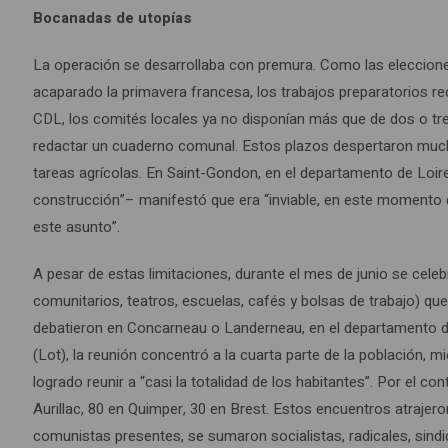
Bocanadas de utopías
La operación se desarrollaba con premura. Como las elecciones
acaparado la primavera francesa, los trabajos preparatorios re
CDL, los comités locales ya no disponían más que de dos o tr
redactar un cuaderno comunal. Estos plazos despertaron muchas 
tareas agrícolas. En Saint-Gondon, en el departamento de Loir
construcción”– manifestó que era “inviable, en este momento d
este asunto”.
A pesar de estas limitaciones, durante el mes de junio se cele
comunitarios, teatros, escuelas, cafés y bolsas de trabajo) qu
debatieron en Concarneau o Landerneau, en el departamento de 
(Lot), la reunión concentró a la cuarta parte de la población, 
logrado reunir a “casi la totalidad de los habitantes”. Por el co
Aurillac, 80 en Quimper, 30 en Brest. Estos encuentros atrajero
comunistas presentes, se sumaron socialistas, radicales, sindi