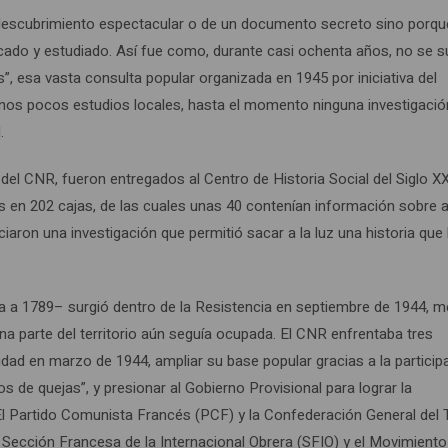
 un descubrimiento espectacular o de un documento secreto sino porq
ficado y estudiado. Así fue como, durante casi ochenta años, no se 
, esa vasta consulta popular organizada en 1945 por iniciativa del
gunos pocos estudios locales, hasta el momento ninguna investigació
.
 del CNR, fueron entregados al Centro de Historia Social del Siglo X
s en 202 cajas, de las cuales unas 40 contenían información sobre a
iciaron una investigación que permitió sacar a la luz una historia que
ta a 1789– surgió dentro de la Resistencia en septiembre de 1944, 
a parte del territorio aún seguía ocupada. El CNR enfrentaba tres
dad en marzo de 1944, ampliar su base popular gracias a la particip
s de quejas”, y presionar al Gobierno Provisional para lograr la
El Partido Comunista Francés (PCF) y la Confederación General del 
a Sección Francesa de la Internacional Obrera (SFIO) y el Movimiento