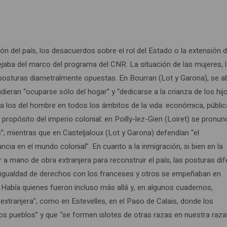
 del país, los desacuerdos sobre el rol del Estado o la extensión d
ejaba del marco del programa del CNR. La situación de las mujeres, 
n posturas diametralmente opuestas. En Bourran (Lot y Garona), se 
ieran “ocuparse sólo del hogar” y “dedicarse a la crianza de los hijo
 a los del hombre en todos los ámbitos de la vida: económica, públic
 propósito del imperio colonial: en Poilly-lez-Gien (Loiret) se pronu
”, mientras que en Casteljaloux (Lot y Garona) defendían “el
ancia en el mundo colonial”. En cuanto a la inmigración, si bien en la
a mano de obra extranjera para reconstruir el país, las posturas dif
la igualdad de derechos con los franceses y otros se empeñaban en
”. Había quienes fueron incluso más allá y, en algunos cuadernos,
xtranjera”, como en Estevelles, en el Paso de Calais, donde los
os pueblos” y que “se formen islotes de otras razas en nuestra raza