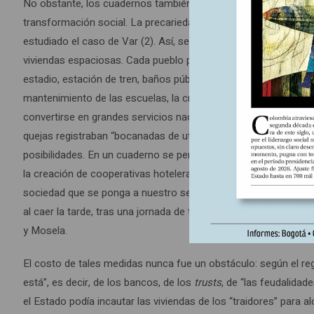
No obstante, los cuadernos también estaban impregnados de u
transformación social. La precariedad no les impidió formular 
estudiado el caso de Var (2). Así, se reclamaba la electrificació
viviendas espaciosas. Cada pueblo proyectaba sus propios equipa
estadio, estación de tren, baños públicos, clubes. En el departa
mantenimiento de las escuelas, la creación de estadios, piscin
convertirse en grandes servicios nacionales al mismo nivel que
quejas registraban “bocanadas de utopías sociales” –en palabr
posibilidades. En un cuaderno se permiten imaginar que el Estado
la creación de cooperativas hoteleras económicas para que las 
sociedad que se ponga a nuestro servicio durante quince días
al caer la tarde, tras una jornada de trabajo especialmente du
y Mosela.
El costo de tales medidas nunca fue un obstáculo: según el r
está”, es decir, de los bancos, de los
trusts
, de “las feudalidad
el Estado podía incautar las viviendas de los “traidores” para al