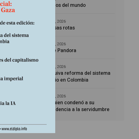
Los amos del mundo
de
5 agosto, 2026
Promesas rotas
4 agosto, 2026
Caja de Pandora
4 agosto, 2026
La esquiva reforma del sistema
sanitario en Colombia
4 agosto, 2026
Noé, quien condenó a su
descendencia a la servidumbre