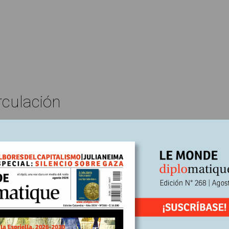
rculación
Libros reseñado
Ignacio 'Iñaki' Chaves
En
re, 2023
Escrito por:
ienio pandémico y la (in) comunicac
esto para la memoria desde el observatorio en el que navega el timo
l Sur Todos lo quisimos olvidar, todos menos él. Iñaki Chaves aborda
bles memorias personales de esas vivencias en los tiempos de la