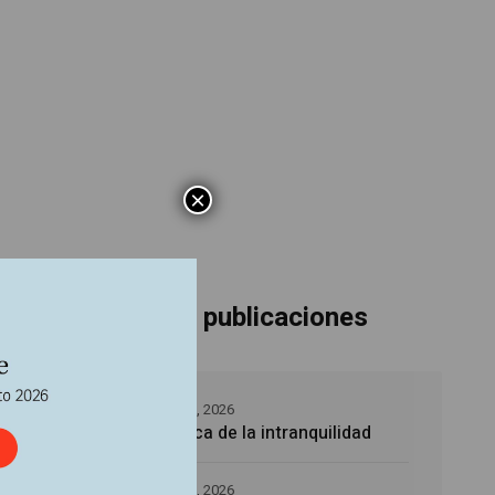
×
Últimas publicaciones
s
ión
5 agosto, 2026
La época de la intranquilidad
nel de
 las
5 agosto, 2026