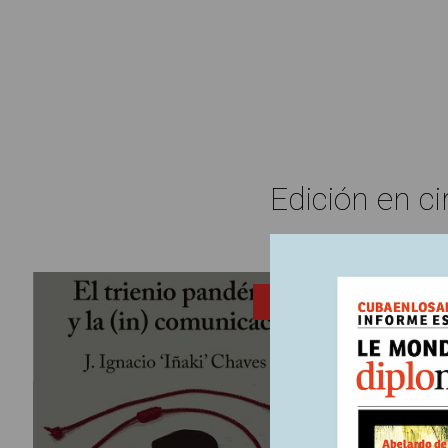
Edición en ci
3 noviemb
ENTRADA
El tr
Un manifi
pateras a
inexpugna