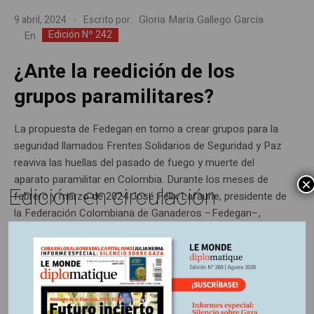
Gloria María Gallego García
9 abril, 2024
Escrito por:
Edición Nº 242
En
¿Ante la reedición de los
grupos paramilitares?
La propuesta de Fedegan en torno a crear grupos para la
seguridad llamados Frentes Solidarios de Seguridad y Paz
reaviva las huellas del pasado de fuego y muerte del
aparato paramilitar en Colombia. Durante los meses de
×
Edición en circulación
febrero y marzo de 2024 José Félix Lafaurie, presidente de
la Federación Colombiana de Ganaderos –Fedegan–,
desplegó un...