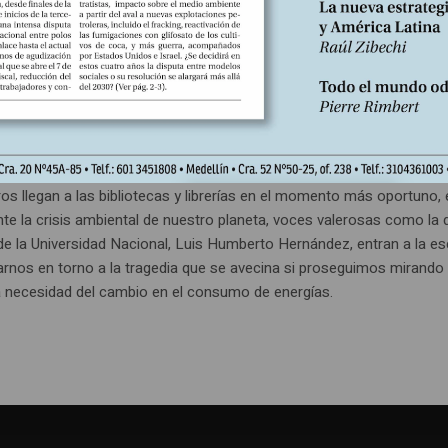
Libros reseñados
Ángel Ramírez C.
En
023
Escrito por:
s posible de otra manera –2050– pe
s mundos son posibles
ros llegan a las bibliotecas y librerías en el momento más oportuno, 
nte la crisis ambiental de nuestro planeta, voces valerosas como la 
de la Universidad Nacional, Luis Humberto Hernández, entran a la e
tarnos en torno a la tragedia que se avecina si proseguimos mirando
a necesidad del cambio en el consumo de energías.