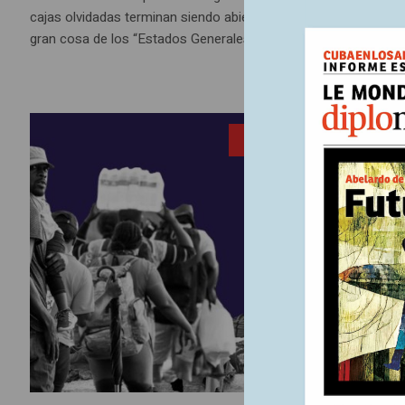
cajas olvidadas terminan siendo abiertas y su contenido clasi
gran cosa de los “Estados Generales del Renacimiento Francés”
3 diciembr
ENTRADA
Ante 
futur
“En Colomb
legal y lo
hasta de 
que fuera 