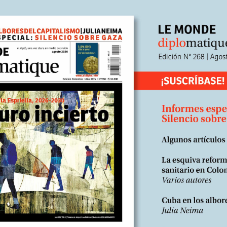
ficado y estudiado. Así fue como, durante casi ochenta años, no se 
, esa...
Edición Nº
Libardo Sarmiento Anzola*
En
e, 2024
Escrito por:
un presente sin oportunidades y un
o sin brillo
ia ya no tenía que hacer, estudié la básica y después lo intenté tod
 ilegal, desde el trabajo en casas, en su limpieza, la atención en cafete
mechera, sustrayendo ropa de los almacenes. Como estaba dispuest
para no terminar en la calle con mis...