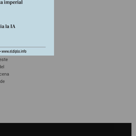
ro,
este
del
scena
 de