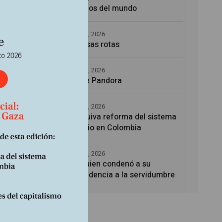
Los amos del mundo
supo
5 agosto, 2026
Promesas rotas
4 agosto, 2026
250
Caja de Pandora
4 agosto, 2026
La esquiva reforma del sistema
sanitario en Colombia
o, lo
rías,
4 agosto, 2026
Noé, quien condenó a su
a a lo
descendencia a la servidumbre