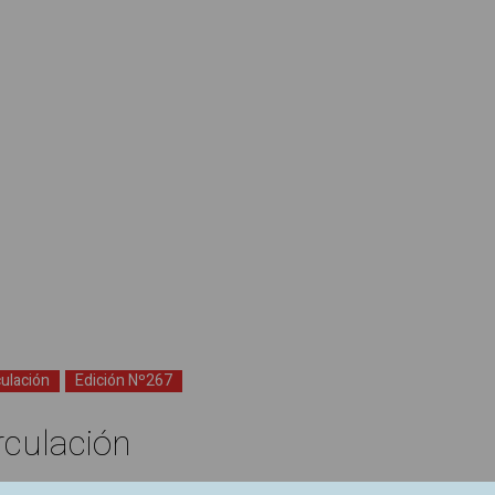
culación
Edición Nº267
rculación
 un descubrimiento espectacular o de un documento secreto sino porq