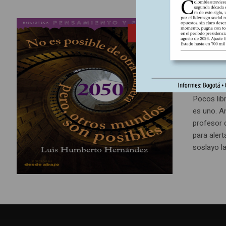
12 abril, 2
ENTRADA
No e
otro
Pocos lib
es uno. A
profesor 
para aler
soslayo l