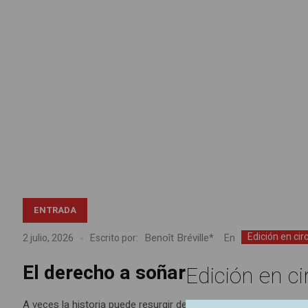
ENTRADA
Edición en cir
Benoît Bréville*
En
2 julio, 2026
Escrito por:
El derecho a soñar
Edición en ci
A veces la historia puede resurgir de un altillo. No a raíz de