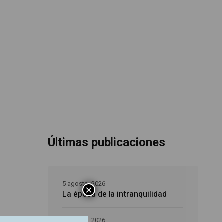
Últimas publicaciones
5 agosto, 2026
×
La época de la intranquilidad
ue unas
5 agosto, 2026