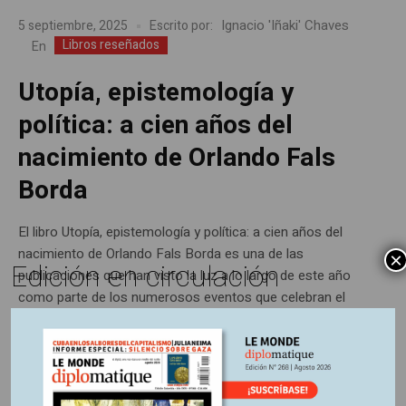
Ignacio 'Iñaki' Chaves
5 septiembre, 2025
Escrito por:
Libros reseñados
En
Utopía, epistemología y
política: a cien años del
nacimiento de Orlando Fals
Borda
El libro Utopía, epistemología y política: a cien años del
nacimiento de Orlando Fals Borda es una de las
×
Edición en circulación
publicaciones que han visto la luz a lo largo de este año
como parte de los numerosos eventos que celebran el
natalicio del científico colombiano. Publicado en marzo de
2025 por desde abajo, la edición del...