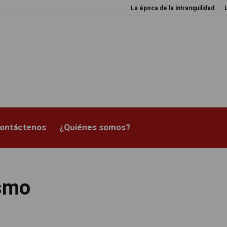
La época de la intranquilidad
Los
ontáctenos
¿Quiénes somos?
ismo