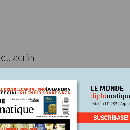
rculación
V. Chaix, A. Lehuger y Z. Sapey-Triomphe
re, 2024
Escrito por:
ición N°249
pados en el tecnocapitalismo
iunfo de la corriente individualista y capitalista de la IA es oportuno 
a concibió en los 80 en la URSS. El debate sobre las alternativas sig