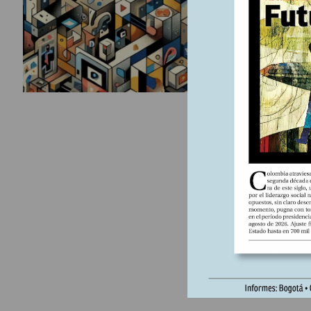
abierto, 
“realismo 
route=pr