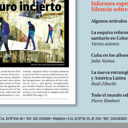
aunque Mark Fisher argumentaría que seguimos entrampados en un
capitalista”. Suscríbase https://libreria.desdeabajo.info/index.php?
oduct/product&product_id=180&search=suscri