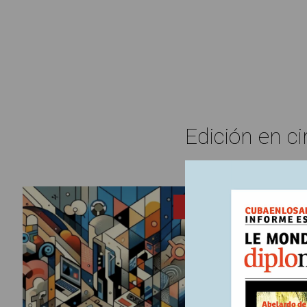
Edición en ci
5 noviemb
ENTRADA
Ed
En
Atra
Ante el tr
cómo se l