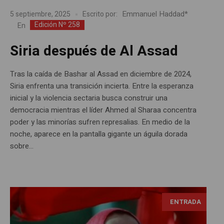
Emmanuel Haddad*
5 septiembre, 2025
Escrito por:
Edición Nº 258
En
Siria después de Al Assad
Tras la caída de Bashar al Assad en diciembre de 2024,
Siria enfrenta una transición incierta. Entre la esperanza
inicial y la violencia sectaria busca construir una
democracia mientras el líder Ahmed al Sharaa concentra
poder y las minorías sufren represalias. En medio de la
noche, aparece en la pantalla gigante un águila dorada
sobre...
Una mujer tunecina se manifiesta pidiendo mayores
ENTRADA
libertades para su pueblo-
https://www.meer.com/es/19594-una-primavera-arabe-no-