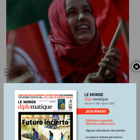
tan-fallida
×
Edición en circulación
Thierry Brésillon
20 enero, 2023
Escrito por:
Coordenadas
En
La transición tunecina, en