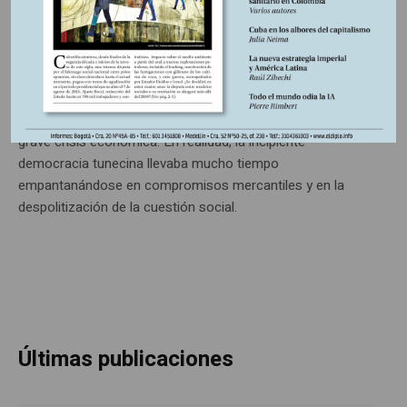
ruinas
“Retorno de la dictadura”, “contrarrevolución”, “fin de la
‘primavera árabe’”… Los veredictos que condenan con
razón la gestión autoritaria del presidente Kais Saied son
abundantes en un momento en el que el país sufre una
grave crisis económica. En realidad, la incipiente
democracia tunecina llevaba mucho tiempo
empantanándose en compromisos mercantiles y en la
despolitización de la cuestión social.
Últimas publicaciones