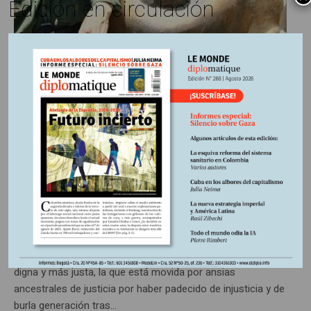
Edición en circulación
9 agosto, 2012
Escrito por:
Artículo publicado edición Nº114
En
Maestro Alfredo Castañeda
Flor: Fulgor de la roca y el
bronce
Entendemos por pueblo, cuando hablamos de lucha, la gran
masa irredenta a la que todos ofrecen y a la que todos
engañan y traicionan, la que anhela una patria mejor y más
digna y más justa, la que está movida por ansias
ancestrales de justicia por haber padecido de injusticia y de
burla generación tras...