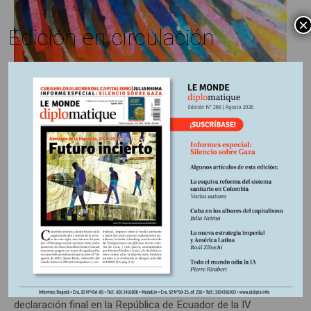
×
Edición en circulación
16 marzo, 2016
Escrito por:
Artículos publicados Nº 153
En
El desarrollo colombiano en el
contexto de América Latina y
el Caribe 1945-2015
Los vaticinios son dispares. En enero de 2016, la
declaración final en la República de Ecuador de la IV