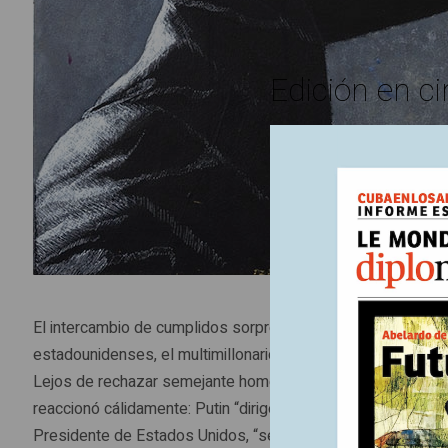
Edición en ci
El intercambio de cumplidos sorprendió. El 17 de diciembre 
estadounidenses, el multimillonario neoyorquino Donald Trump. 
Lejos de rechazar semejante homenaje, que podría jugarle e
reaccionó cálidamente: Putin “dirige a su país en serio, es 
Presidente de Estados Unidos, “se llevaría bien con él”. L