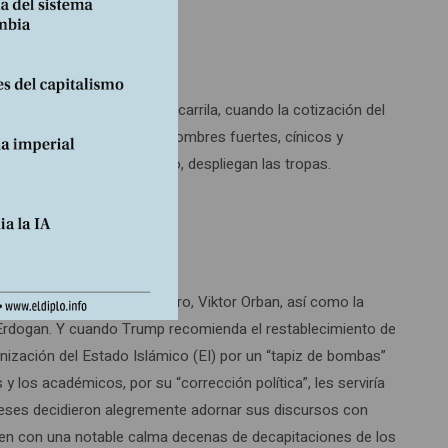
do la economía mundial descarrila, cuando la cotización del
orden, de autoridad, y los hombres fuertes, cínicos y
alzan la voz, sacan músculo, despliegan las tropas.
ios al primer ministro húngaro, Viktor Orban, así como la
ip Erdogan. Y cuando Trump recomienda el restablecimiento de
nización del Estado Islámico (EI) por un “tapiz de bombas”
y los académicos, por su “corrección política”, les serviría
ceses decidieron alegremente adornar sus discursos con
cogen con una notable calma decenas de decapitaciones de los