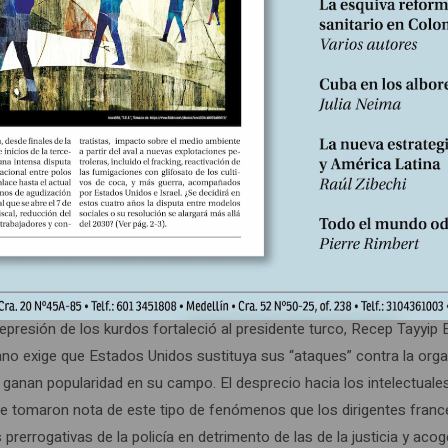
a –se alegra Trump–; no lo respeta.”
re las afinidades que puedan existir entre sus dirigentes. Pero cuan
lican, no resulta ni sorprendente ni indiferente que los valores de 
estauración patriótica y moral, nostálgicos de una novela nacional, 
eras de su país con Serbia y Croacia, políticamente le rindió benefic
 represión de los kurdos fortaleció al presidente turco, Recep Tayy
no exige que Estados Unidos sustituya sus “ataques” contra la orga
 ganan popularidad en su campo. El desprecio hacia los intelectuales 
ue tomaron nota de este tipo de fenómenos que los dirigentes fran
 prerrogativas de la policía en detrimento de las de la justicia y a