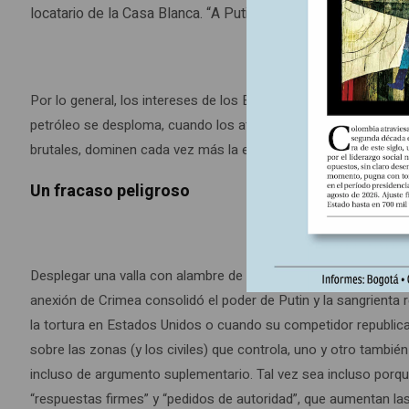
locatario de la Casa Blanca. “A Putin no le gusta nada Obam
Por lo general, los intereses de los Estados prevalecen por sob
petróleo se desploma, cuando los atentados mortíferos se multip
brutales, dominen cada vez más la escena. Partidarios de una r
Un fracaso peligroso
Desplegar una valla con alambre de púas a lo largo de las front
anexión de Crimea consolidó el poder de Putin y la sangrienta
la tortura en Estados Unidos o cuando su competidor republica
sobre las zonas (y los civiles) que controla, uno y otro también
incluso de argumento suplementario. Tal vez sea incluso porq
“respuestas firmes” y “pedidos de autoridad”, que aumentan las