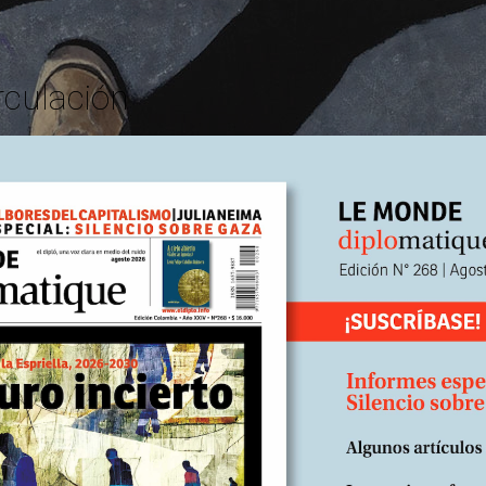
rculación
pasado, el presidente ruso Vladimir Putin marcó su preferencia p
Al calificarlo como “un hombre brillante y lleno de talento”, lo co
n contra en un partido en el que los neoconservadores, numeroso
un líder enérgico, lo que lo diferencia mucho de lo que nosotros 
a simpatía que se tienen estos dos hombres de mano dura se ve re