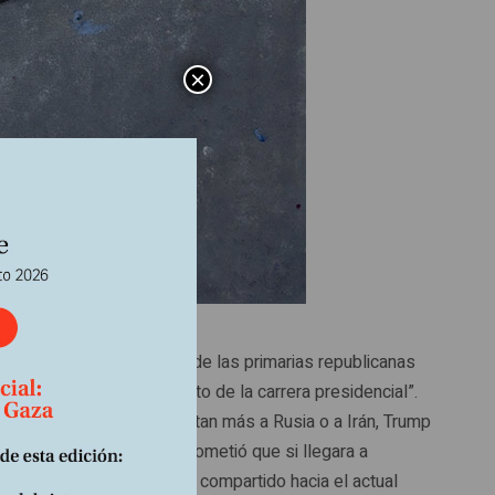
×
or uno de los candidatos de las primarias republicanas
nvirtió en “el gran favorito de la carrera presidencial”.
s, se preguntan si detestan más a Rusia o a Irán, Trump
tenemos”. Trump también prometió que si llegara a
forzada por el desprecio compartido hacia el actual