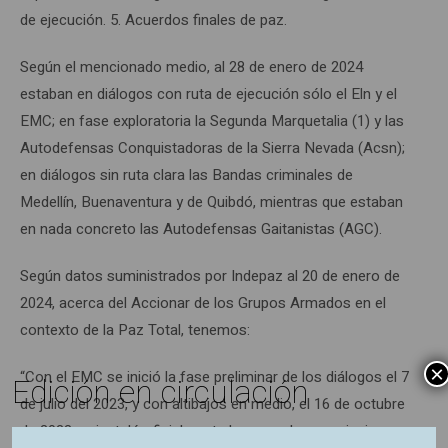
de ejecución. 5. Acuerdos finales de paz.
Según el mencionado medio, al 28 de enero de 2024
estaban en diálogos con ruta de ejecución sólo el Eln y el
EMC; en fase exploratoria la Segunda Marquetalia (1) y las
Autodefensas Conquistadoras de la Sierra Nevada (Acsn);
en diálogos sin ruta clara las Bandas criminales de
Medellín, Buenaventura y de Quibdó, mientras que estaban
en nada concreto las Autodefensas Gaitanistas (AGC).
Según datos suministrados por Indepaz al 20 de enero de
2024, acerca del Accionar de los Grupos Armados en el
contexto de la Paz Total, tenemos:
×
“Con el EMC se inició la fase preliminar de los diálogos el 7
Edición en circulación
de julio del 2023, y con altibajos en medio, el 16 de octubre
de 2023 se instaló oficialmente la mesa de negociaciones.