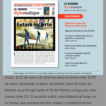
El 11 y 12 de diciembre se dio comienzo el 2º ciclo de
negociaciones y el 9 de enero al 3º ciclo. El 14 de enero de
2024 se prorrogó por otros 6 meses el cese bilateral al
fuego. Es importante decir que actividades de este grupo
tales como extorsiones, amenazas, homicidios y otras no
se han detenido, se han mantenido durante todo el año
2023 y enero de 2024” (2).
La Mesa de diálogo con el Eln se instaló el 21 de
noviembre de 2022. Posteriormente, el 13 de febrero, el 2
de mayo, el 14 de agosto y el 30 de noviembre de 2023 se
dio comienzo a cada uno de los subsiguientes cuatro
ciclos. El 22 de enero de 2024 se inició el sexto ciclo. El 29
de enero terminado el plazo del primer cese al fuego se
plantea su prórroga hasta el 25 de febrero y luego por seis
meses más (3). El acuerdo sobre cese bilateral al fuego es
un factor que siembra hechos reales y confianza en los