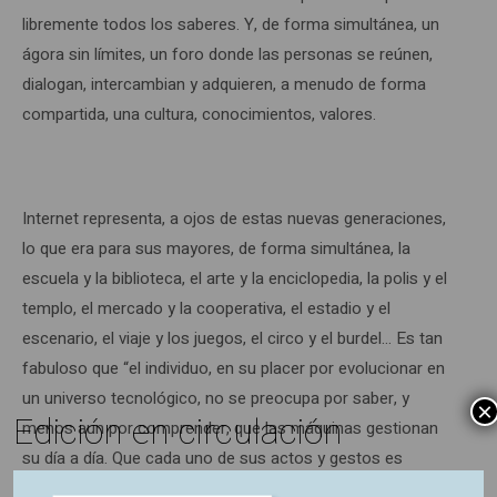
libremente todos los saberes. Y, de forma simultánea, un
ágora sin límites, un foro donde las personas se reúnen,
dialogan, intercambian y adquieren, a menudo de forma
compartida, una cultura, conocimientos, valores.
Internet representa, a ojos de estas nuevas generaciones,
lo que era para sus mayores, de forma simultánea, la
escuela y la biblioteca, el arte y la enciclopedia, la polis y el
templo, el mercado y la cooperativa, el estadio y el
escenario, el viaje y los juegos, el circo y el burdel… Es tan
fabuloso que “el individuo, en su placer por evolucionar en
un universo tecnológico, no se preocupa por saber, y
×
Edición en circulación
menos aun por comprender, que las máquinas gestionan
su día a día. Que cada uno de sus actos y gestos es
grabado, filtrado, analizado y, eventualmente, vigilado. Que,