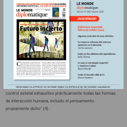
lejos de liberarlo de sus obstáculos físicos, la informática
de la comunicación constituye sin duda la herramienta de
vigilancia y de control más increíble que el ser humano haya
podido crear jamás” (3).
Este intento de control total de internet representa un
peligro inédito para nuestras sociedades democráticas:
“Permitir la vigilancia de internet –afirma Glenn Greenwald,
el periodista estadounidense que difundió las revelaciones
de Edward Snowden– es lo mismo que someter a un
control estatal exhaustivo prácticamente todas las formas
de interacción humana, incluido el pensamiento
propiamente dicho” (4).