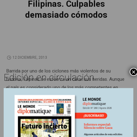
Filipinas. Culpables
demasiado cómodos
12 DICIEMBRE, 2013
Barrida por uno de los ciclones más violentos de su
×
Edición en circulación
historia, Filipinas se esfuerza en curar sus heridas. Aunque
el país es considerado uno de los más competentes en
materia de reducción de riesgos de catástrofes, los
dirigentes tienen una tendencia pronunciada a encontrar
chivos emisarios para escapar a sus responsabilidades.
Información adicional