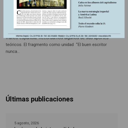
Hace ochenta y cinco años, en la noche del 26 al 27
septiembre de 1940 en una sencilla fonda en Port Bou en la
provincia de Girona, España, murió el filósofo alemán
Walter Benjamin mientras intentaba pasar la frontera
franco española. Recordamos algunos de sus aportes
teóricos. El fragmento como unidad “El buen escritor
nunca...
Últimas publicaciones
5 agosto, 2026