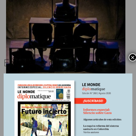
×
Edición en circulación
Carlos Fajardo Fajardo
31 marzo, 2025
Escrito por:
Edición Nº 253
En
Walter Benjamin: un filósofo
Flâneur