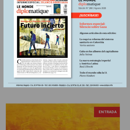
Edición Nº 252
En
Las madres judías y la
masacre de niños palestinos
Cuando un país decide que los niños son objetivo militar y
los masacra, y bombardea hospitales, escuelas, aplasta a
un pueblo bajo escombros, y una parte de la humanidad
aplaude, y otra calla, es tiempo de cuestionar la idea de lo
que es “la humanidad”. Y en particular, dentro de esa
humanidad, el papel de...
ENTRADA