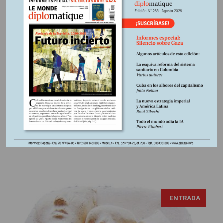
Edición Nº 252
En
Acerca de los “escudos
humanos”
En Gaza, el uso de “escudos humanos” plantea preguntas
sobre la legalidad de matar civiles. A medida que la
inteligencia artificial transforma la guerra, las altas tasas de
víctimas reflejan un cambio en las normas de
enfrentamiento y la ética del conflicto armado. Suscríbase
https://libreria.desdeabajo.info/index.php?
route=product/product&product_id=180&search=suscri
ENTRADA