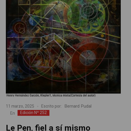
Bernard Pudal
11 marzo, 2025
Escrito por:
Edición Nº 252
En
Le Pen, fiel a sí mismo