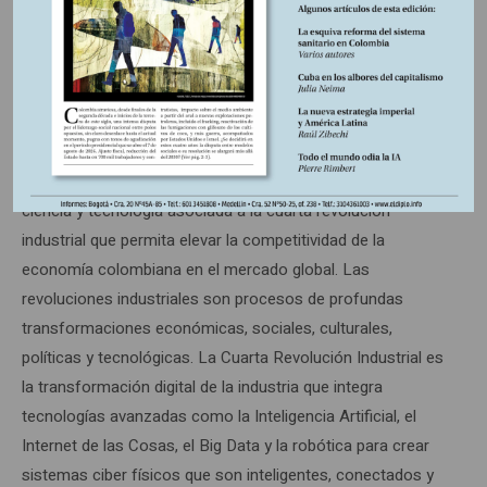
producir bienes y servicios) se compensa con lo barata que
es la fuerza de trabajo y la disponibilidad de rentas
generadas por la naturaleza.
La inversión en Colombia no sólo es baja, también es
deficiente cualitativamente. Poco se avanza hacia la
transferencia, adaptación y, menos, la producción de
ciencia y tecnología asociada a la cuarta revolución
industrial que permita elevar la competitividad de la
economía colombiana en el mercado global. Las
revoluciones industriales son procesos de profundas
transformaciones económicas, sociales, culturales,
políticas y tecnológicas. La Cuarta Revolución Industrial es
la transformación digital de la industria que integra
tecnologías avanzadas como la Inteligencia Artificial, el
Internet de las Cosas, el Big Data y la robótica para crear
sistemas ciber físicos que son inteligentes, conectados y