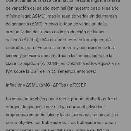
Operativamente, la tasa de inflación resultara igual a la tasa
de variación del salario nominal (en nuestro caso el salario
mínimo legal: ΔSML), más la tasa de variación del margen
de ganancia (ΔMG), menos la tasa de variación de la
productividad del trabajo en la producción de bienes
salarios (ΔPTbs), más el incremento en los impuestos
cobrados por el Estado al consumo y adquisición de los
bienes y servicios que satisfacen las necesidades de la
clase trabajadora (ΔTXCBF, en Colombia estos equivalen al
IVA sobre la CBF de 19%). Tenemos entonces:
Inflación= ΔSML+ΔMG- ΔPTbs+ ΔTXCBF
La inflación también puede surgir por un conflicto entre el
margen de ganancia que se fijan como objetivo las
empresas, rentas fiscales y los salarios reales que se fijan
como objetivo los trabajadores. Los trabajadores no son
determinantes principales del alza continua del IPC; la