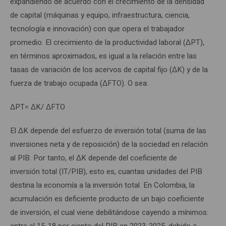
expandiendo de acuerdo con el crecimiento de la densidad
de capital (máquinas y equipo, infraestructura, ciencia,
tecnología e innovación) con que opera el trabajador
promedio. El crecimiento de la productividad laboral (ΔPT),
en términos aproximados, es igual a la relación entre las
tasas de variación de los acervos de capital fijo (ΔK) y de la
fuerza de trabajo ocupada (ΔFTO). O sea:
ΔPT= ΔK/ ΔFTO
El ΔK depende del esfuerzo de inversión total (suma de las
inversiones neta y de reposición) de la sociedad en relación
al PIB. Por tanto, el ΔK depende del coeficiente de
inversión total (IT/PIB), esto es, cuantas unidades del PIB
destina la economía a la inversión total. En Colombia, la
acumulación es deficiente producto de un bajo coeficiente
de inversión, el cual viene debilitándose cayendo a mínimos:
entre el 15-18 por ciento del PIB en 2023-2025, debido a