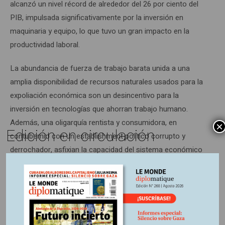
alcanzó un nivel récord de alrededor del 26 por ciento del
PIB, impulsada significativamente por la inversión en
maquinaria y equipo, lo que tuvo un gran impacto en la
productividad laboral.
La abundancia de fuerza de trabajo barata unida a una
amplia disponibilidad de recursos naturales usados para la
expoliación económica son un desincentivo para la
inversión en tecnologías que ahorran trabajo humano.
Además, una oligarquía rentista y consumidora, en
×
Edición en circulación
contubernio con un establishment político corrupto y
derrochador, asfixian la capacidad del sistema económico
en sus potencialidades de acumulación (%
inversión/ganancias) y crecimiento. En resumen, en
Colombia, el bajo nivel de la productividad total de los
factores (PTF, eficiencia con que una economía combina
todos sus recursos: trabajo, capital, tierra, tecnología para