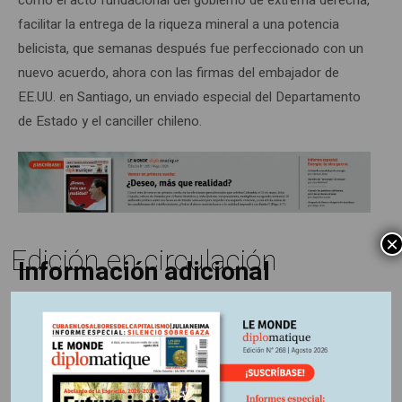
facilitar la entrega de la riqueza mineral a una potencia
belicista, que semanas después fue perfeccionado con un
nuevo acuerdo, ahora con las firmas del embajador de
EE.UU. en Santiago, un enviado especial del Departamento
de Estado y el canciller chileno.
×
Edición en circulación
Información adicional
Región:
Suramérica
Fuente:
Periódico Le Monde diplomatique, edición
Colombia Nº265, Mayo 2026