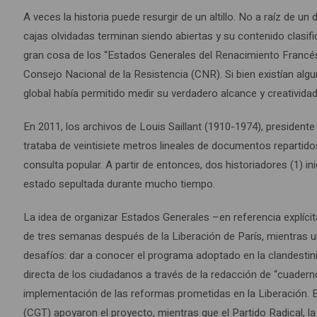
A veces la historia puede resurgir de un altillo. No a raíz de
cajas olvidadas terminan siendo abiertas y su contenido clasi
gran cosa de los “Estados Generales del Renacimiento Francés”
Consejo Nacional de la Resistencia (CNR). Si bien existían al
global había permitido medir su verdadero alcance y creatividad
En 2011, los archivos de Louis Saillant (1910-1974), presidente
trataba de veintisiete metros lineales de documentos repartido
consulta popular. A partir de entonces, dos historiadores (1) in
estado sepultada durante mucho tiempo.
La idea de organizar Estados Generales –en referencia explíci
de tres semanas después de la Liberación de París, mientras un
desafíos: dar a conocer el programa adoptado en la clandestini
directa de los ciudadanos a través de la redacción de “cuaderno
implementación de las reformas prometidas en la Liberación. 
(CGT) apoyaron el proyecto, mientras que el Partido Radical, l