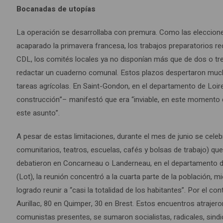
Bocanadas de utopías
La operación se desarrollaba con premura. Como las elecciones
acaparado la primavera francesa, los trabajos preparatorios re
CDL, los comités locales ya no disponían más que de dos o tr
redactar un cuaderno comunal. Estos plazos despertaron muchas 
tareas agrícolas. En Saint-Gondon, en el departamento de Loir
construcción”– manifestó que era “inviable, en este momento d
este asunto”.
A pesar de estas limitaciones, durante el mes de junio se cele
comunitarios, teatros, escuelas, cafés y bolsas de trabajo) qu
debatieron en Concarneau o Landerneau, en el departamento de 
(Lot), la reunión concentró a la cuarta parte de la población, 
logrado reunir a “casi la totalidad de los habitantes”. Por el co
Aurillac, 80 en Quimper, 30 en Brest. Estos encuentros atrajero
comunistas presentes, se sumaron socialistas, radicales, sindi