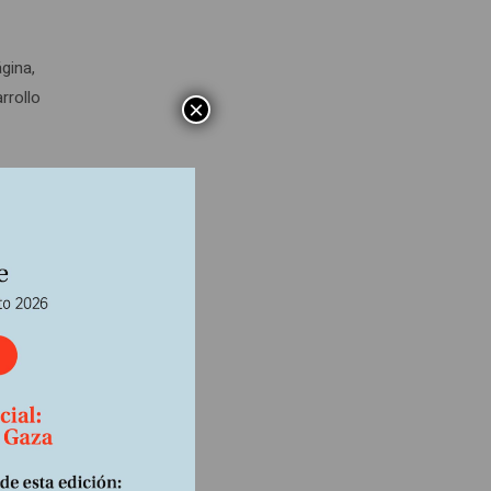
gina,
rrollo
×
an
a –
stán a
En
o:
merosas