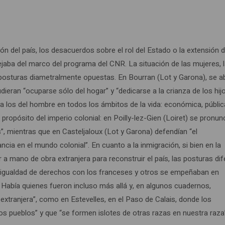
 del país, los desacuerdos sobre el rol del Estado o la extensión d
ejaba del marco del programa del CNR. La situación de las mujeres, 
n posturas diametralmente opuestas. En Bourran (Lot y Garona), se 
ieran “ocuparse sólo del hogar” y “dedicarse a la crianza de los hijo
 a los del hombre en todos los ámbitos de la vida: económica, públic
 propósito del imperio colonial: en Poilly-lez-Gien (Loiret) se pronu
”, mientras que en Casteljaloux (Lot y Garona) defendían “el
ancia en el mundo colonial”. En cuanto a la inmigración, si bien en la
a mano de obra extranjera para reconstruir el país, las posturas dif
la igualdad de derechos con los franceses y otros se empeñaban en
”. Había quienes fueron incluso más allá y, en algunos cuadernos,
xtranjera”, como en Estevelles, en el Paso de Calais, donde los
os pueblos” y que “se formen islotes de otras razas en nuestra raza