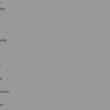
s
ine.
xita,
s
 a
menudo
 en