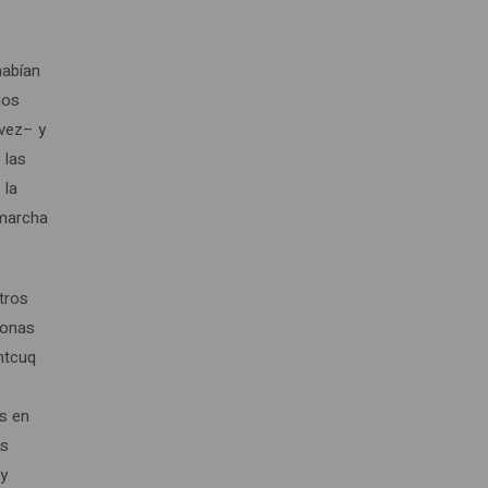
habían
los
 vez– y
 las
 la
 marcha
tros
sonas
ntcuq
as en
es
 y