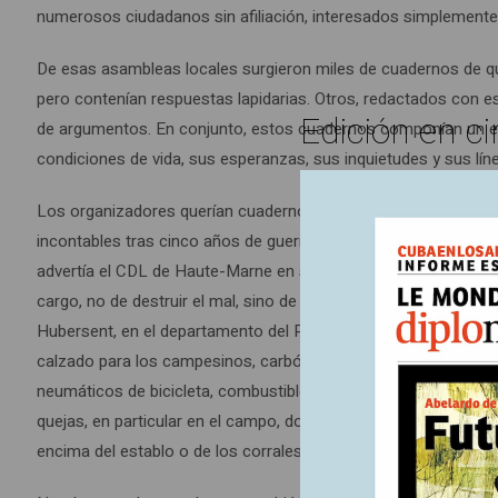
numerosos ciudadanos sin afiliación, interesados simplemente e
De esas asambleas locales surgieron miles de cuadernos de 
pero contenían respuestas lapidarias. Otros, redactados con e
Edición en ci
de argumentos. En conjunto, estos cuadernos componían un extr
condiciones de vida, sus esperanzas, sus inquietudes y sus líne
Los organizadores querían cuadernos orientados hacia el futuro
incontables tras cinco años de guerra. “No se trata de que el
advertía el CDL de Haute-Marne en su folleto informativo dirig
cargo, no de destruir el mal, sino de formular cómo desearían
Hubersent, en el departamento del Paso de Calais, los habitant
calzado para los campesinos, carbón y clavos para el herrero, 
neumáticos de bicicleta, combustible, cuerda, leche para los 
quejas, en particular en el campo, donde los trabajadores agríco
encima del establo o de los corrales.