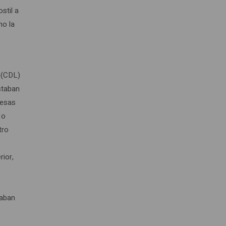
stil a
mo la
n (CDL)
staban
 esas
 o
tro
rior,
zaban