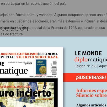
n participar en la reconstrucción del país.
quejas con formatos muy variados. Algunos ocupaban apenas una pá
smero en cuadernos escolares, eran más extensos e incluían el desa
rculación
aordinario retrato social de la Francia de 1945, capturada en sus
as de fractura.
 en lugar de centrados en las dificultades inmediatas, que resultab
aboren cuadernos de quejas y se lamenten de todo lo que no funcion
ido a los municipios–. Se trata de una obra constructiva y ustedes e
 que fueran las cosas.” Esta consigna fue ignorada en gran medida. 
es hicieron un inventario. De las escaseces que azotaban a su puebl
cuero para el zapatero, harina para el panadero; también faltaban
niños. Las condiciones de las viviendas también fueron objeto de nu
las vivían con frecuencia en pocilgas sin aire ni luz, a veces incluso