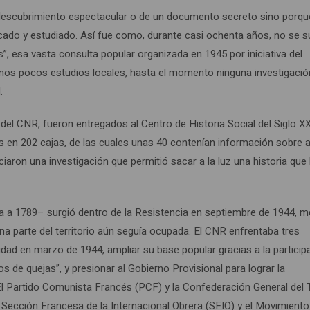
 un descubrimiento espectacular o de un documento secreto sino porq
ficado y estudiado. Así fue como, durante casi ochenta años, no se 
, esa vasta consulta popular organizada en 1945 por iniciativa del
gunos pocos estudios locales, hasta el momento ninguna investigació
.
 del CNR, fueron entregados al Centro de Historia Social del Siglo X
s en 202 cajas, de las cuales unas 40 contenían información sobre a
iciaron una investigación que permitió sacar a la luz una historia que
ta a 1789– surgió dentro de la Resistencia en septiembre de 1944, 
a parte del territorio aún seguía ocupada. El CNR enfrentaba tres
dad en marzo de 1944, ampliar su base popular gracias a la particip
s de quejas”, y presionar al Gobierno Provisional para lograr la
El Partido Comunista Francés (PCF) y la Confederación General del 
a Sección Francesa de la Internacional Obrera (SFIO) y el Movimiento