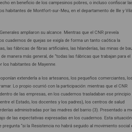
becho en beneficio de los campesinos pobres, o incluso confiscar la
s habitantes de Montfort-sur-Meu, en el departamento de Ille y Vila
s Generales ampliaron su alcance. Mientras que el CNR preveía
los cuadernos de quejas se exigía de forma un tanto caótica la
s, las fábricas de fibras artificiales, las hilanderías, las minas de bau
, de manera más general, de “todas las fábricas que trabajan para el
or los habitantes de Mayenne.
roponían extenderla a los artesanos, los pequeños comerciantes, lo
ramar. Lo propio ocurrió con la participación: mientras que el CNR
dentro de las empresas, en los cuadernos trasladaban ese principio
ntre el Estado, los docentes y los padres), los centros de salud
rderías administradas por las madres del barrio (3). Presentado a 
jo de las expectativas expresadas en los cuadernos. Esta situación
 se pregunta “si la Resistencia no habrá seguido al movimiento social