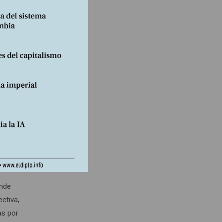
n ha
na,
n que
os de
ltiples
solicita
 a la
tenido
eurthe
onde
ectiva,
as por