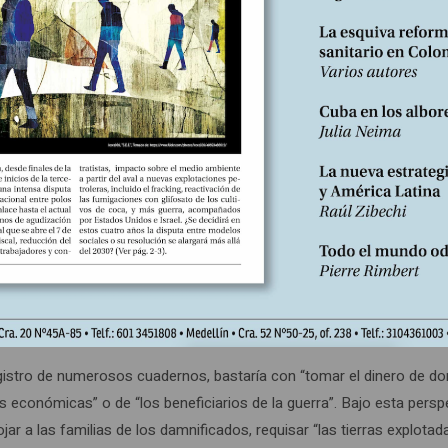
n imaginario de progreso y de una confianza en las capacidades de
“sueños razonables”, observa el historiador Jean-Marie Guillon, quie
n del campo, el agua corriente, el alcantarillado, rutas asfaltadas y
mientos colectivos: correo, hospital, teatro, biblioteca, cine, pisci
mento de Isère incluso se llegó a plantear que “la construcción y el
as y centros comunitarios, así como el suministro de agua […] tiene
 el mantenimiento del Ejército y la educación pública”. Los cuadern
as del historiador Michel Pigenet– que proponían un abanico con mú
 podría financiar el trabajo de los escritores; en otro, se plantea y 
clases populares pudieran irse de vacaciones. Es “necesario pedirle
, que nos haga vivir el hermoso sueño que cada uno de nosotros ha 
ra: el de un mundo perfectamente feliz”, esbozaron el cuaderno de M
egistro de numerosos cuadernos, bastaría con “tomar el dinero de d
es económicas” o de “los beneficiarios de la guerra”. Bajo esta persp
ojar a las familias de los damnificados, requisar “las tierras explotad