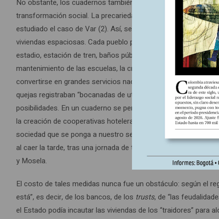
No obstante, los cuadernos también estaban impregnados de u
transformación social. La precariedad no les impidió formular 
estudiado el caso de Var (2). Así, se reclamaba la electrificació
viviendas espaciosas. Cada pueblo proyectaba sus propios equipa
estadio, estación de tren, baños públicos, clubes. En el departa
mantenimiento de las escuelas, la creación de estadios, piscin
convertirse en grandes servicios nacionales al mismo nivel que
quejas registraban “bocanadas de utopías sociales” –en palabr
posibilidades. En un cuaderno se permiten imaginar que el Estado
la creación de cooperativas hoteleras económicas para que las 
sociedad que se ponga a nuestro servicio durante quince días
al caer la tarde, tras una jornada de trabajo especialmente du
y Mosela.
El costo de tales medidas nunca fue un obstáculo: según el r
está”, es decir, de los bancos, de los
trusts
, de “las feudalidad
el Estado podía incautar las viviendas de los “traidores” para al