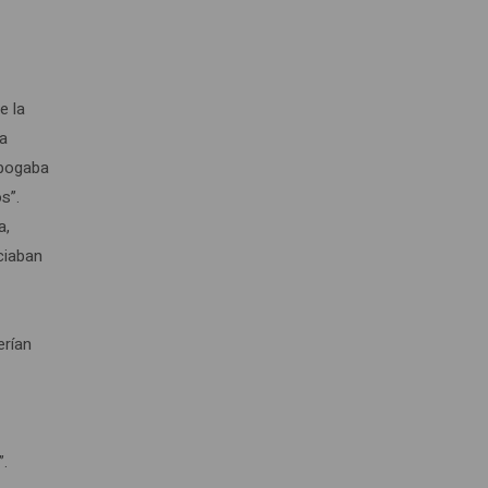
e la
la
abogaba
s”.
a,
nciaban
erían
”.