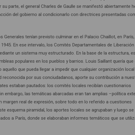
u parte, el general Charles de Gaulle se manifestó abiertamente ho
de acción del gobierno al condicionarlo con directrices presentadas co
Generales tenían previsto culminar en el Palacio Chaillot, en París,
de 1945. En ese intervalo, los Comités Departamentales de Liberació
ediante un sistema muy estructurado. En la base de la estructura, e
leas populares en los pueblos y barrios. Louis Saillant quería que
 aquello que pueda llegar a impedir que cualquier organización local
ad reconocida por sus conciudadanos, aporte su contribución a nues
debates estaban pautados: los comités locales recibían cuestionarios
 Sin embargo, las temáticas abarcadas eran tan amplias –política exte
n margen real de expresión, sobre todo en lo referido a cuestiones
ste esquema piramidal, los aportes locales se agrupaban y luego se
viados a París, donde se elaboraban informes temáticos que se utili