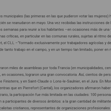
 municipales (las primeras en las que pudieron votar las mujeres) 
cién se reanudaron en mayo. Una vez recibidas las instrucciones de 
es semanas para reunir a los habitantes –en ocasiones más de una
críticas, en particular en las comunas rurales, sujetas al ritmo de
et, el CLL –“formado exclusivamente por trabajadores agrícolas y de
e tanto trabajo en el campo, y en un tiempo tan limitado, poner en
braron miles de asambleas por toda Francia (en municipalidades, cen
e, en ocasiones, lograron una gran convocatoria. Así, cientos de per
Finisterre, y en Saint-Claude o Lons-le-Saulnier, en el Jura. En Mo
mientras que en Pierrefort (Cantal), los organizadores afirmaron haber
ntrario, la participación fue más limitada en las ciudades: 100 person
n a participantes de diversos ámbitos: a la gran cantidad de militant
calistas cristianos, representantes de organizaciones profesionales