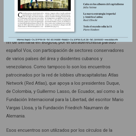
corredor desde las ciudades de Boa Vista y Pacaraima, en
el estado de Roraima, fronterizo con Venezuela.
Como parte de la actual estrategia de tensión, no es ajeno
a Washington el foro anticomunista organizado el pasado
fin de semana en Bogotá, por el ultraderechista partido
español Vox, con participación de sectores conservadores
de varios países del área y disidentes cubanos y
venezolanos. Como tampoco lo son los encuentros
patrocinados por la red de lobbies ultracapitalistas Atlas
Network (Red Atlas), que apoya a los presidentes Duque,
de Colombia, y Guillermo Lasso, de Ecuador, así como a la
Fundación Internacional para la Libertad, del escritor Mario
Vargas Llosa, y la Fundación Friedrich Naumann de
Alemania.
Esos encuentros son utilizados por los círculos de la