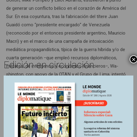
de generar un conflicto bélico en el corazón de América del
Sur. En esa coyuntura, tras la fabricación del títere Juan
Guaidó como “presidente encargado” de Venezuela
(reconocido por el entonces presidente argentino, Mauricio
Macri) y en el marco de una campaña de intoxicación
mediática propagandística, típica de la guerra híbrida y/o de
cuarta generación −que empleó recursos diplomáticos,
×
Edición en circulación
militares, de inteligencia y económico-financieros−, Wa­
shington, con apoyo de la OTAN y el Grupo de Lima, intentó
derrocar al gobierno legítimo de Maduro mediante un
fracasado golpe de Estado que sería seguido por una
“intervención humanitaria” de algunos ejércitos del área.
Una maniobra imperial para tercerizar la guerra, donde la
tarea del Ejército argentino era garantizar la seguridad de
un “corredor humanitario” en la frontera de Colombia y
Venezuela, mientras su homólogo brasileño cubriría el