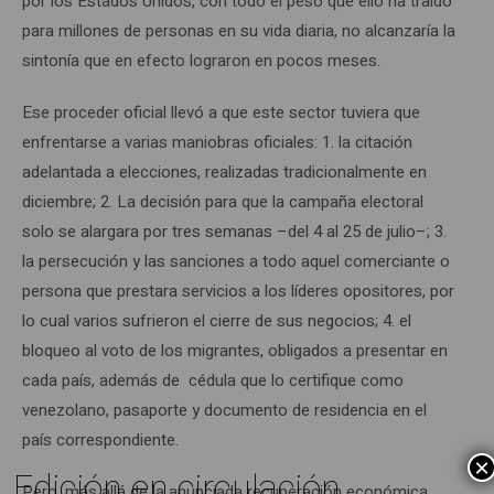
por los Estados Unidos, con todo el peso que ello ha traído
para millones de personas en su vida diaria, no alcanzaría la
sintonía que en efecto lograron en pocos meses.
Ese proceder oficial llevó a que este sector tuviera que
enfrentarse a varias maniobras oficiales: 1. la citación
adelantada a elecciones, realizadas tradicionalmente en
diciembre; 2. La decisión para que la campaña electoral
solo se alargara por tres semanas –del 4 al 25 de julio–; 3.
la persecución y las sanciones a todo aquel comerciante o
persona que prestara servicios a los líderes opositores, por
lo cual varios sufrieron el cierre de sus negocios; 4. el
bloqueo al voto de los migrantes, obligados a presentar en
cada país, además de cédula que lo certifique como
venezolano, pasaporte y documento de residencia en el
país correspondiente.
×
Edición en circulación
Pero, más allá de la anunciada recuperación económica