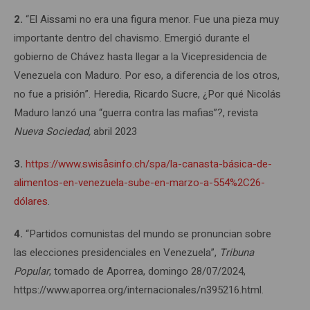
2.
“El Aissami no era una figura menor. Fue una pieza muy
importante dentro del chavismo. Emergió durante el
gobierno de Chávez hasta llegar a la Vicepresidencia de
Venezuela con Maduro. Por eso, a diferencia de los otros,
no fue a prisión”. Heredia, Ricardo Sucre, ¿Por qué Nicolás
Maduro lanzó una “guerra contra las mafias”?, revista
Nueva Sociedad,
abril 2023
3.
https://www.swisåsinfo.ch/spa/la-canasta-básica-de-
alimentos-en-venezuela-sube-en-marzo-a-554%2C26-
dólares
.
4.
“Partidos comunistas del mundo se pronuncian sobre
las elecciones presidenciales en Venezuela”,
Tribuna
Popular
, tomado de Aporrea, domingo 28/07/2024,
https://www.aporrea.org/internacionales/n395216.html.