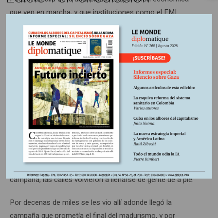
que ven en marcha, y que instituciones como el FMI
reconoce con un crecimiento proyectado a diciembre
próximo del 4 por ciento y 3,5 para el 2025, más pudo el
desencanto de las mayorías con una propuesta de cambio
que no llegó a materializarse y que sí los llevó a vivir la
experiencia de vida nunca imaginada (5).
Pese a todo ello, la campaña opositora que sorprende por
no tener un gaje ‘personalista’ maniobró con rapidez y
realismo, y encontró sustituto para Machado en el
exdiplomático Edmundo González Urrutia, que, llevado de la
mano por su mentora, alcanzó amplia sintonía nacional.
Como no se veía desde los mejores tiempos de Chávez en
campaña, las calles volvieron a llenarse de gente de a pie.
Por decenas de miles se les vio allí adonde llegó la
campaña que prometía el final del madurismo, y por