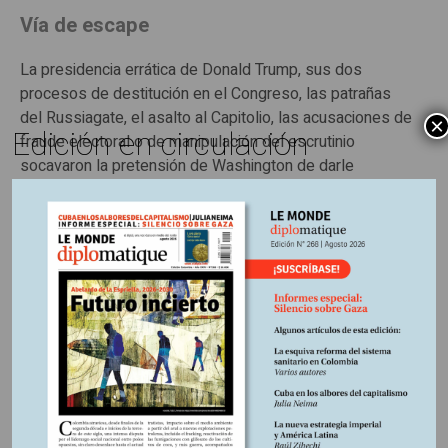
Vía de escape
La presidencia errática de Donald Trump, sus dos
procesos de destitución en el Congreso, las patrañas
del Russiagate, el asalto al Capitolio, las acusaciones de
×
Edición en circulación
fraude electoral o de manipulación del escrutinio
socavaron la pretensión de Washington de darle
lecciones de democracia al mundo entero. Admitiendo
que sus profecias de un “fin de la Historia” habían sido
desmentidas, Francis Fukuyama señala “dos factores
clave que subestimé en ese entonces”. Uno de ellos,
justamente, era “la posibilidad de una descomposición
política de las democracias avanzadas” (4). Ahora bien,
se preocupa Fukuyama, las divisiones internas de
Estados Unidos amenazan el poder geoestratégico de
Occidente.