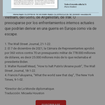
A este estadio, los otros pueblos tienen fundamentos
para preguntarse si deben añorar la unión nacional
estadounidense, que produjo las guerras de Corea, de
Vietnam, del Golfo, de Afganistán, de Irak. O
preocuparse por los enfrentamientos internos actuales
que podrían derivar en una guerra en Europa como vía de
escape.
1. The Wall Street Journal, 21-1-22.
2. El 7 de diciembre de 2021, la Cámara de Representantes aprobó
por 363 votos contra 70 un presupuesto militar de 778.000 millones
de dólares, es decir 25.000 millones más de lo que reclamaba el
presidente Biden.
3. Walter Russell Mead, “How to halt Putin’s Ukraine push”, The Wall
Street Journal, 18-1-22.
4. Francis Fukuyama, “What the world saw that day”, The New York
Times, 9-1-02.
*Director de Le Monde diplomatique.
Traducción: Micaela Houston
SUSCRIBASE