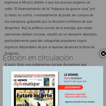
ingresos a Moscú debido a que los precios pegaron un
salto. El financiamiento de la “máquina de guerra rusa” por
lo tanto no sufrió, contrariamente al poder de compra de
los europeos, golpeado por la decisión irreflexiva de sus
dirigentes. Así, la política común de la energía, que estas
sanciones debían coronar, resultó en un desastre absoluto,
particularmente para las categorías populares cuyos
ingresos disponibles de por sí apenas alcanzan la línea de
×
flotación.
Edición en circulación
A justo título nos indignamos porque decisiones que
llevaron a la guerra y a la miseria hayan sido tomadas por
un solo hombre o casi. ¿Acaso es tan diferente la situación
en otras partes? ¿Y por cuánto tiempo más? ã
1.
Véase John J. Mearsheimer, “Playing with fire in Ukraine.
The underappreciated risks of catastrophic escalation”,