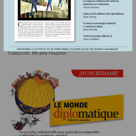
Foreign Affairs
, Nueva York, 17-8-22.
2.
“Perspectivas de la economía mundial”, Fondo
Monetario Internacional, Washington, DC, julio de 2022.
*
Director de
Le Monde diplomatique
.
Traducción: Micaela Houston